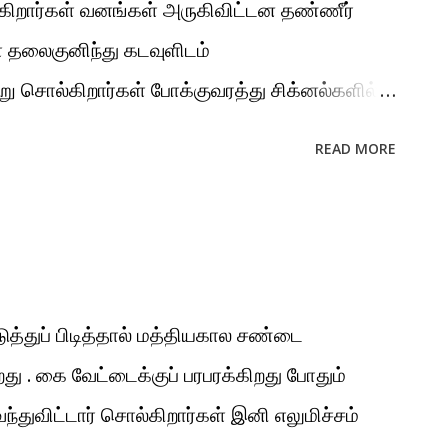
ிறார்கள் வனங்கள் அருகிவிட்டன தண்ணீர்
ள் தலைகுனிந்து கடவுளிடம்
று சொல்கிறார்கள் போக்குவரத்து சிக்னல்களில்
 எமது காமத்தைவிட வன்மைகொண்ட ஆனால்
READ MORE
 ஆடைகள் உள்ளாடைகள் நட்பும் காதலும்
த் திருப்பத்தில் நாகலிங்க மரநிழலில் அவன்
னும் சில நொடிகளில் முழுவதும் இருட்டப்
ருந்து வந்தாள் அவளின் முகம் தெரியவில்லை
்குடி சிங்காநல்லூர் பிரம்மபுத்ராவின்
்துப் பிடித்தால் மத்தியகால சண்டை
மாகவும் இருக்கலாம் புறங்கழுத்திலிருந்து
து . கை வேட்டைக்குப் பரபரக்கிறது போதும்
 அணிந்திருந்தாள் அவள் அவனை நோக்கி
 வந்துவிட்டார் சொல்கிறார்கள் இனி எலுமிச்சம்