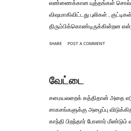
எண்ணைக்கான யுத்தங்கள் சொல்க
விஷமாகிவிட்டது புலிகள் , குட்டிக
திரும்பிக்கொண்டிருக்கின்றன என்
அலை அலையாக யாசிக்கும் பசி
SHARE
POST A COMMENT
மென்மையானதும் நுட்பமானதுமான
சிக்கலும் , புதிருமாக மாறிய அந்த
அவளுக்காகக் காத்திருந்தான் இன்
வேட்டை
போகிறது அவனை நோக்கி தெற்கிலி
எல்லாம் கோடுகளாகி விட்டன தூத்துக
சமையலறைக் கத்திதான் அதை எடுத
கரையோரம் சியரோ லியான் எந்த முக
சாகசங்களுக்கு அழைப்பு விடுக்கிற
உயரும் காலர்கொண்ட ஸ்வெட்டர்
காந்தி பிறந்தார் போனார் மீண்டும்