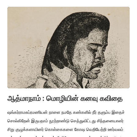
கடக்கிறேன் நான் அவன் கடைக்கு ஒருமுறை போயிருக்கிறேன்
புத்தகங்கள் எதையும் என்னிடம் விற...
ஆத்மாநாம் : மொழியின் கனவு கவிதை
ஷங்கர்ராமசுப்ரமணியன் நாளை நமதே கண்களில் நீர் தளும்ப இதைச்
சொல்கிறேன் இருபதாம் நூற்றாண்டு செத்துவிட்டது சிந்தனையாளர்
சிறு குழுக்களாயினர் கொள்கைகளை கோஷ வெறியேற்றி ஊர்வலம்