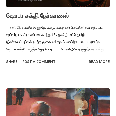
ஷோபா சக்தி நேர்காணல்
என் அரசியலில் இருந்தே எனது கதைகள் பிறக்கின்றன சந்திப்பு:
ஷங்கர்ராமசுப்ரமணியன் கடந்த 15 ஆண்டுகளில் தமிழ்
இலக்கியப்பரப்பில் நடந்த முக்கியத்துவம் வாய்ந்த படைப்பு நிகழ்வு
ஷோபா சக்தி . ஈழத்தமிழர் போராட்டம் பெற்றெடுத்த குழந்தை என்று
ஷோபா சக்தியை நிச்சயமாகக் கூறலாம் . இவர் முன்னணிக்
SHARE
POST A COMMENT
READ MORE
கதாபாத்திரம் ஏற்று நடித்த , அகதிகள் படும் துயரத்தைப் பேசும்
பிரெஞ்சுத் திரைப்படமான ‘ தீபன் ’, கான் திரைப்படவிழாவில்
தங்கப்பனை விருதும் பெற்றுள்ளது … சமீபத்தில் சென்னை வந்த
அவரிடம் தி இந்து தமிழ் நாளிதழுக்காக எடுக்கப்பட்ட நேர்காணலின்
முழுமையான வடிவம் இதோ…. உங்களது புதிய நாவலான ‘பாக்ஸ்
கதைப் புத்தகம்’ குறித்து சொல்லுங்கள்? முள்ளிவாய்க்காலில் நடந்த
பேரழிவுக்குப் பிறகு வன்னி பகுதி கிராமம் ஒன்றில் நடக்கும் சம்பவங்கள்
மற்றும் யுத்தத்தின் வடுக்கள் குறித்த கதை இது. யுத்தம் எமது