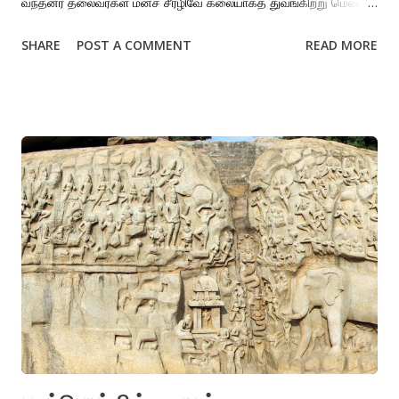
வந்தனர் தலைவர்கள் மனச் சீரழிவே கலையாகத் துவங்கிற்று மெல்லக்
கொல்லும் நஞ்சை உணவாய்ப் புசித்தனர் எளிய மக்கள் புரட்சி போராட்டம்
SHARE
POST A COMMENT
READ MORE
எனும் வார்த்தைகளினின்று அந்நியமாயினர் இருப்பை உணராது
இறப்புக்காய்த் தவம் புரிகின்றனர் என் ஸக மனிதர்கள் இந்தத்
துக்கத்திலும் என் நம்பிக்கை நாளை நமதே ஆத்மாநாமின் ஆளுமையை
முழுமையாகப் பிரதிநிதித்துவம் செய்யும் கவிதை இது. மென்மையும்
உரத்த தன்மையும் சேர்ந்தொலிக்கும் கவிதைகள் அவருடையவை. நமது
வாழ்க்கையின் வெவ்வேறு சந்தர்ப்பங்கள் மற்றும் அனுபவச்
சூழல்களின் பின்னணியில் நினைவில் வைத்துக்கொள்ளக்கூடிய
வரிகளை அவர் எழுதியிருக்கிறார். ‘நாளை நமதே’, பிரத்யேக உரையாடல்
தொனியைக் கொண்ட ஆத்மாநாமின் சிறந்த கவிதைகளில் ஒன்று.
பாரதி, பாப்லோ நெரூதா போன்ற பெருங்கவிஞர்களைப் போலக்
கவிதையை, சமூக நடவடிக்கையாக மாற்ற ஆசைப்பட்ட ஒரு குரல்
ஆத்மாநாம். கவிதை என்ற கலைவடிவத்தின் அழகியலையும், பற...