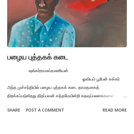
மக்களிடையே ஏற்படுத்திய பாதிப்புகள், பேரழிவுகள் எல்லாமும்
செய்திகளாகக் கட்டுரைகளாகப் பதிவாகியிருக்கின்றன. அதை
இலக்கியமாகப் பதிவுசெய்திருக்கிறேன். இந்த நாவலுக்கென்று
தனியாக கள...
பழைய புத்தகக் கடை
ஷங்கர்ராமசுப்ரமணியன்
ஓவியம் பூபேன் கக்கர்
அந்த முச்சந்தியில் பழைய புத்தகக் கடை தாமதமாகத்
திறக்கப்படுகிறது திறப்பவன் சத்தமேயின்றி கதவுப்பலகைகளை
ஓரத்தில் அடுக்குகிறான் கடையின் முற்றத்தைப் பெருக்குகிறான்
SHARE
POST A COMMENT
READ MORE
தரையைப் பார்க்காமல் சாலையைக் கடப்பவர்களின் முகங்களில்
தேடுகிறான் ஒரு அமைதி தலைக்கவசத்துடன் வாகனத்தில்
கடக்கிறேன் என்னைத் தெரிந்தோ தெரியாமலோ இளிக்கிறான் நான்