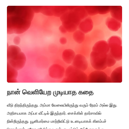
அணிகள் கோபுரங்களில் கோயில் சிலைகளில் இன்று எச்சங்கள்
ஒச்சங்கள் குதிரையே குதிரையே இத்தனை அணிகளையும் பூட்டிய
பிறகு குதிரை அங்கே இருந்ததா குதிரை இல்லை குதிரை இல்லை
குதிரை இல்லை 000 கிழக்குக் கோபுரத்துக்குள் நுழைந்து நந்தியை
நினைவில் இப்போது தாண்டினாலும் தலைக்குள் கேட்கத்
தொடங்கிவிடுகிறது தவிலும் நாயனமும் இசைப்பவர் வேண்டாம்
கருவியும் வேண்டாம் இன்னும் வெளிச்சம் நுழையாத இருள்மூலைகளில்
அதன் எதிரொலிகள் பெருமூச்சுகள் கேட்கின்றன ஒடுக்கிய குதிரைகள்
போல் கொடிமரம் தாண்டிக் கருவறைக்குள் செல்லும் நுழைவாயிலின...
நான் வெளியேற முடியாத கதை
வீடு திறந்திருந்தது. அம்மா வேலையிலிருந்து வரும் நேரம் அல்ல இது.
அதிசயமாக அப்பா வீட்டில் இருந்தார். சைக்கிள் தார்சாவில்
நின்றிருந்தது. யூனிபார்மை மாற்றிவிட்டு உடனடியாகக் கிளம்பச்