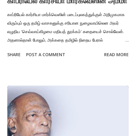
காப்ரியேல் கார்சியா மார்க்வேஸின் அம்மா
காப்ரியேல் கார்சியா மார்க்வெஸின் படைப்புலகத்துக்குள் அறிமுகமாக
விரும்பும் ஒரு தமிழ் வாசகனுக்கு சரியான நுழைவாயிலென அவர்
எழுதிய ‘செவ்வாய்கிழமை மதியத் தூக்கம்’ கதையைச் சொல்வேன்.
அதனால்தான் போலும், அக்கதை தமிழில் நிறைய பேரால்
மொழிபெயர்க்கப்பட்டிருக்கிறது. ஆளையே கிறங்கடித்து மயங்க
SHARE
POST A COMMENT
READ MORE
வைக்கும் தென்தமிழகத்து வேனல் பிரதேசத்தின் சுடும் வெக்கை,
மனிதர்களின் அகத்திலும் ஆளுமையிலும் பரவியிருக்கும் தன்மையோடு
அடையாளம் காணக்கூடிய கதை அது. வறுமை காரணமாக
ஊருக்குள் திருடவந்து, ஒரு விதவையின் வீட்டுக்கதவை இரவில்
திறக்க முயலும்போது, தற்காப்புக்காக அந்த விதவையால் சுடப்பட்டு
இறந்துபோய், புதைக்கப்பட்ட திருடனைத் தேடி அவனது தாயும்
தங்கையும் அந்த ஊருக்கு அடுத்த வாரம் வருவதுதான் கதை.
அவர்கள் கையில் புதைக்கப்பட்ட மகனுக்கும், அண்ணனுக்கும்
வைப்பதற்கு தண்ணீர் தெளிக்கப்பட்ட மலர்க்கொத்து இருக்கிறது.
அடுமனை அடுப்புகள் போல வீடுகள் கொதித்துக் கொண்டிருக்கும்