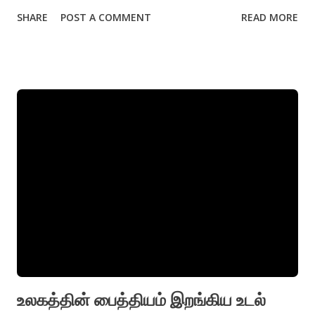
நான். ஈரக்குப்பை உலர்குப்பை மக்காத குப்பை அனைத்தும் எனது
SHARE
POST A COMMENT
READ MORE
கைகளுக்குத் தெரியும் கண்ணாடிப் பொருள்களால் ஊறுபட்ட
காயங்களும் தழும்புகளும் எனக்கு உண்டு. நட்சத்திரங்களின்
உயரத்திலிருந்து குப்பைத்தொட்டிகளைப் பார்த்தால் இந்த உலகம்
அழகிய சிறு கிணறுகளால் ஆனதாய் நீங்கள் சொல்லக்கூடும் ஆனால்
உண்மையில் இவை ஆழமற்றவை.. நான் நடக்கும் நிலத்திற்கு அடியில்
கடல் கொண்ட நகரங்களும் மூதாதையரும் அவர்தம் மந்திரமொழியும்
புதைந்துள்ளன எனக்குத் தெரியும். ஆனாலும் ஒரு ஆணுறையை
எறியப்படும் உலர்ந்த மலர்ச்சரங்களை குழந்தைகளின் உடைகளை தலை
உடல் தனியாகப் பிய்க்கப்பட்ட பொம்மைகளை விரலில் சுற்றி வீசப்பட்ட
கூந்தல் கற்றையை ரத்தம் தோய்ந்த மருந்து ஊசிகளை சுமந்து
செல்லும்போது பூமியின் பாரத்தை உடைந்த சிலம்புகளை சுமக்கும்
புனிதத்துக்கம் எனக்கு.
உலகத்தின் பைத்தியம் இறங்கிய உடல்