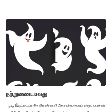
அறிமுகமானார். ஹஸீன், செல்வம், சுப்ரமணியன், சி. மோகன், சந்தோஷ்,
சிவா எல்லாரும் வயது பேதங்களின்றி சில வாரங்கள் டிபன்ஸ் காலனி
மைதானத்தில் சேர்ந்து ஒரு கிரிக்கெட் டீமை அமைத்து விளையாடிய
ஆற்றல் இந்தக் கவிதைகளிலும் சிந்தியுள்ளது. கவிஞர் விக்ரமாதித்யன்
ஒரு ஆண்டு அளவுக்குக் கூடவே இருந்தார். தளவாய் வந்து வந்து
போய்க் கொண்டிருந்தான். நெசப்பாக்கம் வீட்டில் தான், இரண்டு ஜோடி
தங்க மீன்களை வளர்த்துப் பிரியத்துடன் அவற்றைப் பராமரிக்கவும்
செய்தேன். திரும்ப வேளச்சேரி வந்த பிறகும் அவை என்னுடன் நான்கு
ஆண்டுகள் தொடர்ந்தன. தங்கமீனின் உடலை விட நீளமாக வளர்ந்த
சிறகு போன்ற வாலை பார்த்து அமைதிகொண்டிருக்கிறேன். இந்தக்
கவிதைகள் அந்தத் துடிக்கும் வாலைப் போன்றவை. த சன்டே
இந்தியன் இதழில் அ...
நற்றுணையாவது
முழு இருட்டையும் நீல விளக்கொளி அரையிருட்டையும் உற்றுப் பார்க்கப்