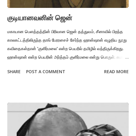
குடியானவனின் ஜென்
மகாயான பெளத்தத்தின் பிரிவான ஜென் தத்துவம், சீனாவில் பிறந்த
காலகட்டத்திலிருந்த தாங் பேரரசைச் சேர்ந்த ஹான்ஷான் எழுதிய நூறு
கவிதைகள்தான் 'குளிர்மலை' என்ற பெயரில் தமிழில் வந்திருக்கிறது.
ஹான்ஷான் என்ற பெயரின் அர்த்தம் குளிர்மலை என்று பொருள். சுமார்
ஆயிரம் ஆண்டுகளுக்கு முந்தைய ஜென் துறவியும் கவிஞருமான
SHARE
POST A COMMENT
READ MORE
ஹான்ஷானின் கவிதைகளைப் படிக்கும்போது, வழக்கமாக நாம்
படிக்கும் தாவோயிய, ஜென் கவிதைகளிலிருந்து ஒரு வித்தியாசம்
துலக்கமாக உள்ளது. இயற்கையோடு பேதப்படாத மனத்தின் ஏகாந்தம்,
வாழ்க்கை குறித்த பூரண ஞானம், தெளிவு, சலனமின்மை போன்ற
குணங்கள் ஹான்ஷானிடம் இல்லை. ஹான்ஷானின் கவிதைகளில் ஒரு
அறிவாளியும் ஏழைக் குடியானவனும் சேர்ந்த ஒரு ஆளுமை
தென்படுகிறான். அவன் முகமிலி அல்ல. புறவாழ்க்கையில் இருக்கும்
ஏற்றத்தாழ்வுகள், ஏழ்மை சார்ந்து அனுபவிக்கும் பாகுபாடுகள்