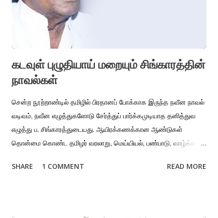
செவ்வாய்கிழமை மதியநேரத்தில் அவர்கள் அந்த ஊருக்கு ரயிலில்
வருகிறார்கள். ரயில் பயணம் சிறுகதையின் முன்பகுதியில்
விவரிக்கப்படுகிறது. இறங்கவேண்டிய ரயில் நிலையத்தில் அம்மா த...
கடவுள் புழுதியாய் மறையும் சிங்காரத்தின்
நாவல்கள்
சென்ற நூற்றாண்டில் தமிழில் பிரதானப் போக்காக இருந்த நவீன நாவல்
வடிவம், நவீன எழுத்துகளோடு சேர்த்துப் பார்க்கமுடியாத தனித்துவ
எழுத்து ப. சிங்காரத்துடையது. ஆயிரக்கணக்கான ஆண்டுகள்
தொன்மை கொண்ட தமிழர் வரலாறு, மெய்யியல், பண்பாடு, வாழ்க்கைப்
பார்வை மற்றும் மொழி மரபின் குணங்கள் சேர்ந்த வெளிப்பாடு ப.
SHARE
1 COMMENT
READ MORE
சிங்காரம். இரண்டாம் உலகப் போரின் பின்னணியில் தென்கிழக்காசிய
நாடுகளின் ஒரு காலகட்டத்து அரசியல், வெகுஜனப் பண்பாட்டை
விரிவாகவும் நுட்பமாகவும் அவர் தனது இரண்டு நாவல்களிலும்
படைத்துள்ளார். ‘புயலில் ஒரு தோணி’ நாவல், தமிழில் அக்காலகட்டத்தில்