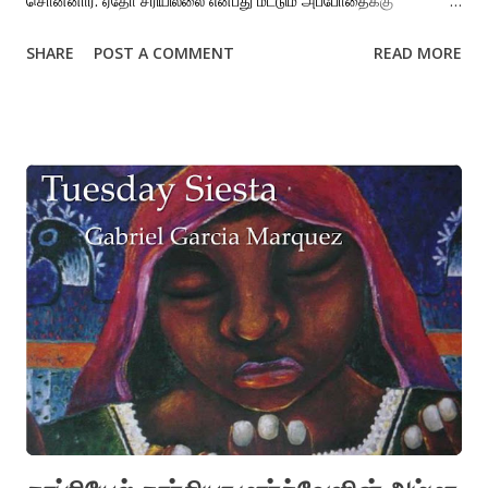
சொன்னார். ஏதோ சரியில்லை என்பது மட்டும் அப்போதைக்கு
தெரிந்தது. சைக்கிளில் பார்வதி தியேட்டர் ஆர்ச்சைக்
SHARE
POST A COMMENT
READ MORE
கடக்கும்போதுதான், அம்மாவுக்கு உடம்பு சரியில்லை என்று சொன்னார்.
வயிற்றுவலியாகத் தான் இருக்கும். எனக்கு நினைவு தெரிந்ததிலிருந்து
அம்மா இந்த வயிற்றுவலியுடன் சிரமப்பட்டாள். ஆசையாக ரவை
உப்புமாவை கூடுதலாக ஒரு பங்கு சாப்பிட்டுவிட்டாலும் துடித்துப்
போய்விடுவாள். என்.ஜி.ஓ காலனி மாமா வீட்டிலிருந்து ஒரு நாள் இரவு
சாப்பிட்டுத் திரும்பும்போது கோவில் வாசலில் வண்டி நிற்கும்போது
மயங்கி தெருவிலேயே விழுந்து விட்டாள். அங்குள்ள கடைக்காரர்கள்
தான் முதலுதவி செய்து அனுப்பிவைத்தார்கள். அம்மாவுக்கு எப்போது
வயிற்றுவலி வருமோ என்று எனக்கு எப்போதும் பயமாகவே இருக்கும்.
இரண்டு மாதத்திற்கு முன்புகூட ஹைகிரவுண்ட் ஆஸ்பத்திரியில் இரண்டு
நாட்கள் இருந்துவிட்டு வந்தாள். ஒரு நாள் இரவு நானும் அப்பாவும்
ஆஸ்பத்திரிக்குப் போய் அவளுக்கு டிரசும் பிளாஸ்கும் ...