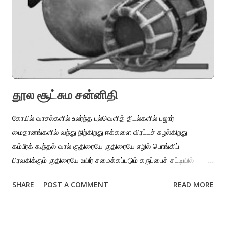
விரக்தியுடனும் சஞ்சலத்துடனும் இந்தக் கவிதைகளில் பதிவாகின்றன.
ஹான்ஷான் வாழ்ந்த காலகட்டத்தில் நிலவிய வழக்கங்கள், மனிதர்கள்,
உயர்குடிகள், புழங்குபொருட்கள், நம்பிக்கைகள், பழங்கதைகள் எல்லாம்
இந்தக் கவிதைகளில் இடம்பெறுகின்றன. அதனால்தான், ஹான்ஷானை
நவீனத்தோடு அடை...
தூல சூட்சும சன்னிதி
கோயில் வாசல்களில் உலர்ந்த புல்வெளித் திடல்களில் பஜார்
மைதானங்களில் வந்து நிற்கிறது ஈக்களை விரட்டச் சுழல்கிறது
கம்பீரக் கூந்தல் வால் குதிரையே குதிரையே எழில் பொங்கிப்
பிரவகிக்கும் குதிரையே உயிர் சமைக்கப்படும் கருப்பைச் சட்டியில்
திரளும் உபரிதான் உன் அழகா கலையா கடவுளா சுட்டி பீலி குச்சம்
SHARE
POST A COMMENT
READ MORE
சூடாமணி சிக்குதாகு சாமரை வல்லிசை பல்பிடிக் கண்டிகை சுருள்
திருகு சேணப்பறி அங்கவடி நூபுரப்புட்டில் பசும்பாழி சிலம்பு தாழ்
தண்டை தலைமுதல் கால்வரை நெற்றி முதல் பிருஷ்டம்வரை நீ அணியும்