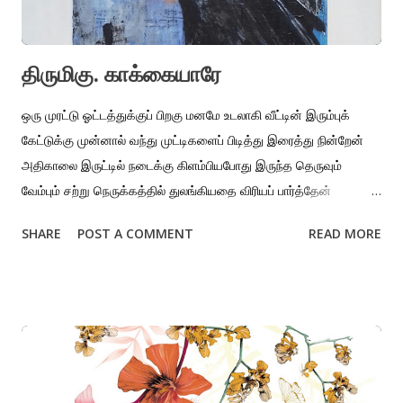
திருமிகு. காக்கையாரே
ஒரு முரட்டு ஓட்டத்துக்குப் பிறகு மனமே உடலாகி வீட்டின் இரும்புக்
கேட்டுக்கு முன்னால் வந்து முட்டிகளைப் பிடித்து இரைத்து நின்றேன்
அதிகாலை இருட்டில் நடைக்கு கிளம்பியபோது இருந்த தெருவும்
வேம்பும் சற்று நெருக்கத்தில் துலங்கியதை விரியப் பார்த்தேன்
தெருவின் நடுவே எறியப்பட்டிருந்த இறந்த எலியின் வயிற்றில்
SHARE
POST A COMMENT
READ MORE
உறிஞ்சியைப் போல் கூர் அலகைச் செலுத்திக் கொத்தி சிவந்த குடலை
உருவியிழுத்தது கருப்புக் காகம் திருமிகு. காக்கையாரே உங்களுக்கு
இது நற்கணம் எனக்கு இதுவோ திங்கள் இந்த வாரம் மகத்தான
நல்வாரமாக அமைய வாழ்த்துகிறேன் காக்கையாரே.