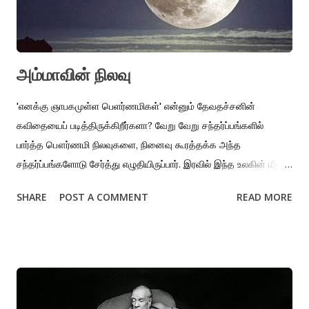
நுழைவுவாயில், சிதிலமாகி திருடர்களும் நரிகளும் அனாதைப்
பிணங்களும் அடைக்கலம் கொள்ளும் காட்சி சித்தரிக்கப்படுகிறது.
அகுதாகவா, கியோட்டோ நக...
அம்மாவின் நிலவு
'எனக்கு ஞாபகமுள்ள பெளர்ணமிகள்' என்னும் தேவதச்சனின்
கவிதையைப் படித்திருக்கிறீர்களா? வேறு வேறு சந்தர்ப்பங்களில்
பார்த்த பௌர்ணமி நிலவுகளை, நினைவு கூரத்தக்க அந்த
சந்தர்ப்பங்களோடு சேர்த்து எழுதியிருப்பார். இரவில் இந்த உலகின் மீது
ஒளிபடர விடும் நிலவை, நமக்கு வழங்கப்பட்ட அரிதான பரிசு என்று
SHARE
POST A COMMENT
READ MORE
எப்போதாவது நாம் உணர்ந்திருக்கிறோமா? அதேபோல்தான் அம்மாவும்.
அவள் இருக்கும் வரை அவளுடைய அபூர்வத்தன்மை நமக்குத்
தெரிவதே இல்லை. ஏகபோக உரிமையுடன் மொத்தமாக அவளை
உபயோகிக்கிறோம். அவள் நம் வாழ்க்கையை விட்டு நீங்கிய பிறகுதான்
தெரிகிறது. அவள் நிலவைப்போல எவ்வளவு அபூர்வம் என்று. காலையில்
வெளியே போய்விட்டு வருவதற்குள் பித்துப்பிடித்து, சாப்ளினை நீண்ட