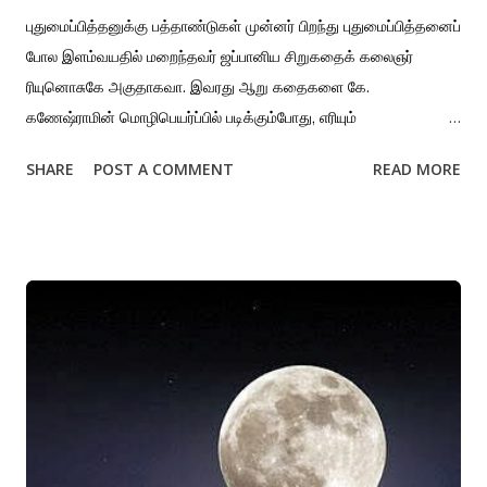
புதுமைப்பித்தனுக்கு பத்தாண்டுகள் முன்னர் பிறந்து புதுமைப்பித்தனைப்
போல இளம்வயதில் மறைந்தவர் ஜப்பானிய சிறுகதைக் கலைஞர்
ரியுனொசுகே அகுதாகவா. இவரது ஆறு கதைகளை கே.
கணேஷ்ராமின் மொழிபெயர்ப்பில் படிக்கும்போது, எரியும்
ஆன்மாவிலிருந்து உருவான படைப்புகள் என்று விவரிக்கத்
SHARE
POST A COMMENT
READ MORE
தோன்றுகிறது. காஃப்கா, சாதத் ஹசன் மண்டோவின்
கதையுலகத்துக்கு நெருக்கமான உலகம் அகுதாகவாவினுடையது.
தீமை, அச்சம், துயரம், சோர்வு, மரணம் என்ற நரகமாகத் வாழ்வைக்
காணும் கண்கள் வழியாக விவரங்களோடும் அடர்த்தியோடும்
வசீகரத்தோடும் தீட்டப்பட்ட கோரச் சித்திரங்கள். ‘சுழலும் சக்கரங்கள்’
தொகுப்பில் உள்ள முதல் கதையும், இத்தொகுதியில் மற்ற கதைகளை
ஒப்பிடும் போது எதார்த்தமாக எழுதப்பட்ட கதையுமான ‘ராஷோமான்’
கதையிலேயே அகுதாகவாவின் படைப்பாளுமை தெளிவாகத்
தெரிந்துவிடுகிறது. ஜப்பானின் தொன்மையும் அதனுடன் மோதும்
நவீனமும் மோதிப் பிளக்கும் சுயம் தான் அகுதாகவா. வரலாற்று
முக்கியத்துவம் கொண்ட நகரமான கியோட்டோவின் கோட்டை