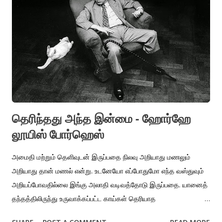
தனிமையின் பாதைக்குள் விடும் சாப்ளினின் அம்மாதானே அவருக்குப்
பெரிய தூண்டுதல். நான், எட்டாவது படிக்கும் போது காலாண்டு
விடுமுறையின் அக்குறிப்பிட்ட தினத்தின் இரவில், கடலின் மேல் நான்
பார்த்த நிலவு ஞாபகம் வருகிறது. அன்று காலை அப்பா வுக்கும்
அம்மாவுக்கும் ஏதோ சண்டை. இயல்பானதைவிட அன்று கூடுதல்.
அம்மா அப்பாவிடம் நிறைய அடிகள் வாங்கியிருந்தாள். இடையில் புகுந்த
எனக்கும்...
தெரிந்தது அந்த இன்மை - ஹோர்ஹே
லூயிஸ் போர்ஹெஸ்
அமைதி மற்றும் தெளிவுடன் இருப்பதை நிலவு அறியாது மணலும்
அறியாது தான் மணல் என்று. உடனேயோ எப்போதுமோ எந்த வஸ்துவும்
அறியப்போவதில்லை இங்கு அலாதி வடிவத்தோடு இருப்பதை. யானைத்
தந்தத்திலிருந்து உருவாக்கப்பட்ட காய்கள் தெரியாத
சதுரங்கத்திலிருந்து மிகத் தொலைவில் உள்ளன அவற்றை வழிநடத்தும்