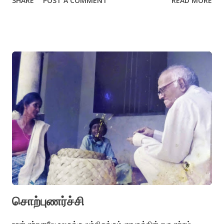
SHARE
POST A COMMENT
READ MORE
கையிலிருந்து, முதல் நகர்த்தலிலிருந்து. குறுகிய மகிழ்ச்சி
நீடித்துறையும் வேதனையாலான மனிதவிதி ஒருவேளை
இன்னொருவரின் கருவியாக இருக்கலாம். நம்மால் அறியமுடியாது.
அதற்கு கடவுளின் பெயரைக் கொடுப்பதும் உதவாது. அச்சம், சந்தேகம்,
நம்மால் முடிக்க இயலாத மதியவேளைப் பிரார்த்தனை எல்லாமும் வீண்.
நான் என்ற அம்பை எந்த நாண் விடுவித்திருக்கும்? அந்தக் கரத்தின்
இலக்கு எந்த உச்சமாக இருக்கும்?
சொற்புணர்ச்சி
நான் ஏற்கனவே உலகுக்கு வந்திருக்கும் ஞாபகத்தின் ஒரு எச்சம்