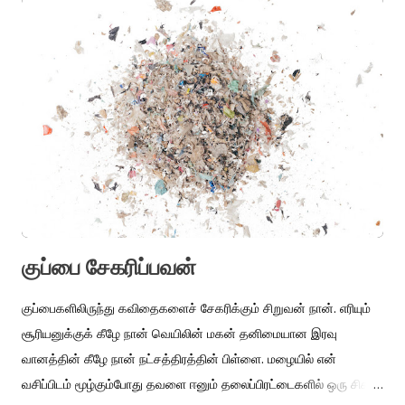
எழுதப்பட்ட படைப்புகளுடன் ஒப்பிடமுடியாதது. லியோ டால்ஸ்டாயின்
‘போரும் வாழ்வும்’ போன்ற பெரும்படைப்பை நோக்கி தமிழ் படைப்பாளி
ஒருவர் கண்ட கனவு அந்த நாவல். சரித்திரத்தின் கதியில் தோன்றி
மறையும் சுடர்ந்து அவியும் கரைந்து தேயும் மானுடர் வாழ்வு தான் ப.
சிங்காரத்தின் கவனம். அந்த வகையில் குடும்பம் என்ற மையத்திலேயே
சுற்றிச் சுழன்று கொண்டிருந்த தமிழ் நாவல்களின் மந்தைப்
போக்கிலிருந்து விலகிய படைப்பு இது. வீடுகளின் தாழ்வாரத்துக்குள்
கூட எட்டிப் பார்க்காத இந்த நாவலில் விதிவாதம், ...
குப்பை சேகரிப்பவன்
குப்பைகளிலிருந்து கவிதைகளைச் சேகரிக்கும் சிறுவன் நான். எரியும்
சூரியனுக்குக் கீழே நான் வெயிலின் மகன் தனிமையான இரவு
வானத்தின் கீழே நான் நட்சத்திரத்தின் பிள்ளை. மழையில் என்
வசிப்பிடம் மூழ்கும்போது தவளை ஈனும் தலைப்பிரட்டைகளில் ஒரு சிசு