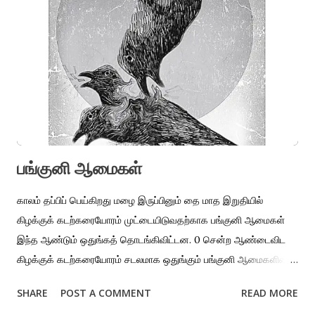
சர்வதேச அளவில் சுவாரசியமாக மொழிபெயர்த்து
அறிமுகப்படுத்தியவர் என்பது அவரது பிரபலமான அடையாளம்.
வாய்மொழிக் கதைகள், தாலாட்டுப் பாடல்கள், நாட்டார் பாடல்கள்,
பழமொழிகள் மூலம் ஒரு கலாசாரத்தை தீவிரமாக ஆராயமுடியும் என்று
வெளியுலகத்துக்கு உணர்த்திய இந்திய அறிஞர்களில்
முதன்மையானவர் ராமானுஜன். பேராசிரியர், ஆய்வாளர்,
மொழியியலாளர் என பல அடையாளங்களைத் தாண்டி முத...
பங்குனி ஆமைகள்
காலம் தப்பிப் பெய்கிறது மழை இருப்பினும் தை மாத இறுதியில்
கிழக்குக் கடற்கரையோரம் முட்டையிடுவதற்காக பங்குனி ஆமைகள்
இந்த ஆண்டும் ஒதுங்கத் தொடங்கிவிட்டன. 0 சென்ற ஆண்டைவிட
கிழக்குக் கடற்கரையோரம் சடலமாக ஒதுங்கும் பங்குனி ஆமைகளின்
எண்ணிக்கை குறைவுதான் என்கின்றன செய்திகள். ஆழ்கடல்
SHARE
POST A COMMENT
READ MORE
மீன்பிடிப்புப் படகுகளின் இழுவை வலைகளில் சிக்கி வயிறு கிழிவது