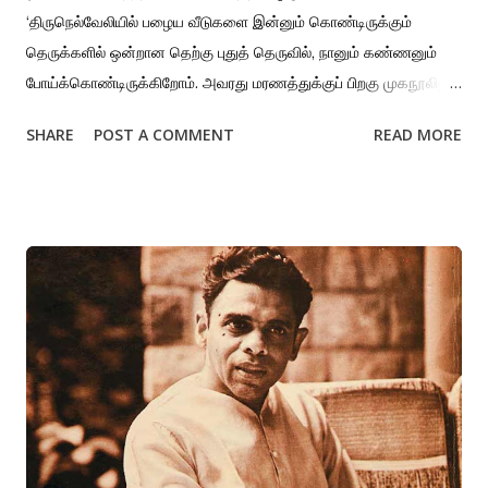
‘திருநெல்வேலியில் பழைய வீடுகளை இன்னும் கொண்டிருக்கும்
தெருக்களில் ஒன்றான தெற்கு புதுத் தெருவில், நானும் கண்ணனும்
போய்க்கொண்டிருக்கிறோம். அவரது மரணத்துக்குப் பிறகு முகநூலிலும்
வாட்ஸப்பிலும் நண்பர்கள் பகிர்ந்த ஒரு புகைப்படத்தில் அணிந்திருந்த
SHARE
POST A COMMENT
READ MORE
அழகிய ஜிப்பாவை அணிந்திருக்கிறார். கந்தர்வன் போல
எழில்குறையாமல் நடந்துவருகிறார். ஒரு பழைய பாணி கட்டடத்துக்குள்
நுழைகிறோம். பகல்வேளையிலும், நித்தியமான ஒரு சாயங்காலத்தை
உருவாக்கும் மஞ்சள் கண்ணாடிக்கூண்டு விளக்குகளோடு, அந்த
கட்டடத்தின் பிரதான அறை இருந்தது. அதன் ஒருபக்கத்தில் பெண்கள்
பெரிய பெரிய கண்ணாடி குடுவைகளுக்குப் பின்னால் பலகாரங்களை
அடுக்கிக் கொண்டிருக்கின்றனர். “இது அருமையான பட்சணக்
கடைப்பா” என்று சொல்லி, புராதனமானதாகவும் மனதுக்கு இதமாகவும்
தோன்றும் மர மேஜை நாற்காலிகளில் ஒன்றில் உட்கார வைத்தார். அந்த
அறையில் தைலம் போல வழிந்துகொண்டிருந்த பொன்னொளியில்
கண்ணனைப் பார்த்தபடி இருக்கிறேன்.’ இந்தக் கனவின்
உள்ளடக்கத்தோடு தொடர்புடைய பண்பு உள்ளவர் டி.கண்ணன்.