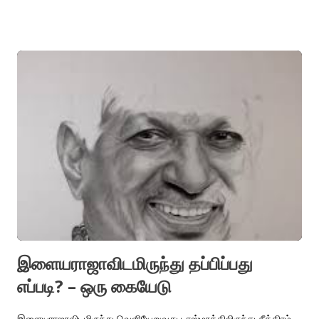
மட்டுமே பங்குனி ஆமைகளின் மரணத்துக்கு காரணமல்ல என்று
சடலப்பரிசோதனை அறிக்கை கூறியது எனக்கு பிரத்யேகமாக ஓர்
ஆறுதல். ஜனவரி 18, 321 என்று சுண்ணக்கட்டியால் எண்ணிடப்பட்டு
சடலப்பரிசோதனை முடிந்த பங்குனி ஆமை ஒன்றை பிரம்மஞான
சபைக்கு நேர்பின்னால் இன்று கடற்கரை நடையில் பார்த்தேன். 000
பொங்கல் விடுமுறை நாளொன்றில் பிரமாண்டமான உடல்கொண்ட
எருமை சடலத்தை உடைந்த பாலம் கழிமுகப்பகுதியில் மூன்று நாட்கள்
தொடர்ந்து பார்த்தேன். காகங்களுக்கோ பெரும் விருந்து.
சென்னையோடு எருமைகளை தியானித்த ஜே. கிருஷ்ணமூர்த்தியின்
கண்கொண்டு இறந்த அந்த எருமையைப் பார்க்காமல் நீங்கவே
முடியவில்லை. 0 அலைகளின் பின்னணியில் புகைப்படப்பிடிப்புக்காக
வந்திருந்த பெயர் அறியவே முடியாத யுவதி நீ…….ண்….ட கொசுவங்கள்
...
இளையராஜாவிடமிருந்து தப்பிப்பது
எப்படி? – ஒரு கையேடு
இளையராஜாவிடமிருந்து வெளியேறுவது டாஸ்மாக்கிலிருந்து சீக்கிரம்