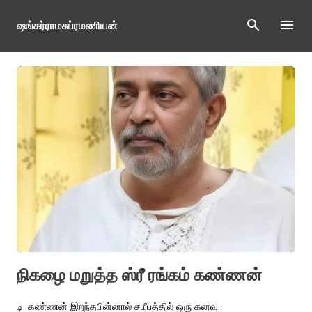
Skip to main content
ஷங்கர்ராமசுப்ரமணியன்
P
o
s
t
s
நிகழை மறுத்த ஸ்ரீ ரங்கம் கண்ணன்
டி. கண்ணன் இறந்தபின்னால் சமீபத்தில் ஒரு கனவு.