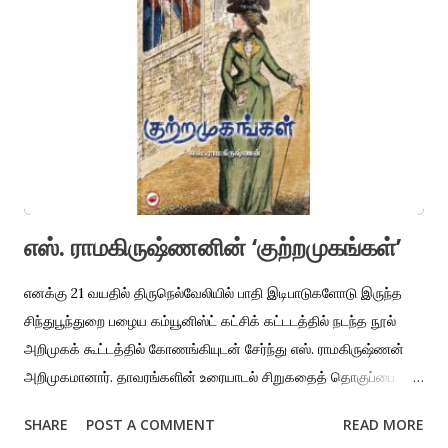
நீங்கள் அருவத்திலிருந்து வாழ்க்கையின் ஒரு கணச் சித்திரத்திற்கு
சென்று அங்கிருந்து வாழ்க்கை முழுவதையும் கண்டிருக்கிறீர்கள்?
பெசண்ட் நகர் உடைந்த பாலம் கழிமுகப் பகுதியில் கடலுக்குள்
செல்லாமல் கரையில் மிஞ்சும் கைவிடப்பட்ட பொருள்களில் ஒன்றுதான்
நாம் அன்று கண்ட நீல குண்டு பல்பு. கடல் மணலில் பாதி புதைந்து
முட்டை போல ஒளிர்ந்தபடி இருந்த படம் எனக்கு என்றைக்கும் மறக்க...
எஸ். ராமகிருஷ்ணனின் ‘குற்றமுகங்கள்’
எனக்கு 21 வயதில் திருநெல்வேலியில் பாதி இடிபாடுகளோடு இருந்த
சிந்துபூந்துறை பழைய கம்யூனிஸ்ட் கட்சிக் கட்டடத்தில் நடந்த நூல்
அறிமுகக் கூட்டத்தில் கோணங்கியுடன் சேர்ந்து எஸ். ராமகிருஷ்ணன்
அறிமுகமானார். தாவரங்களின் உரையாடல் சிறுகதைத் தொகுப்பை
காலை வெளியிட்டு மிகவும் தீவிரமான உரையாடல் நாள்முழுவதும்
SHARE
POST A COMMENT
READ MORE
நிகழ்ச்சிக்குப் பிறகும் நடைபெற்றது. அந்த நிகழ்ச்சி பெரிய தாக்கத்தை