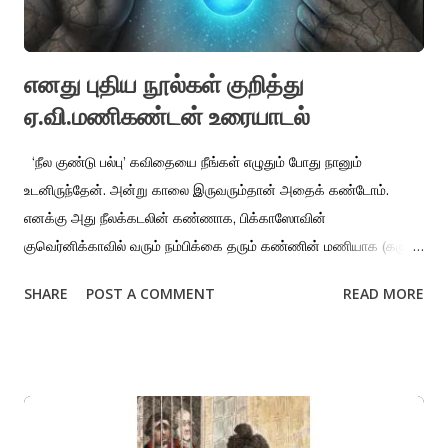
நேசப்பெயர்களை பச்சைக்குத்திக் கொள்ளாமல் சிகரெட்டால்
முழங்கைகளைச் சுட்டுப் ப...
எனது புதிய நூல்கள் குறித்து
ஏ.வி.மணிகண்டன் உரையாடல்
‘நீல குண்டு பல்பு’ கவிதையை நீங்கள் எழுதும் போது நானும்
உடனிருந்தேன். அன்று காலை இருவரும்தான் அதைக் கண்டோம்.
எனக்கு அது நீலக்கடலின் கண்ணாக, பிக்காஸோவின்
குவெர்னிக்காவில் வரும் நம்பிக்கை தரும் கண்ணின் மணியாக (கரு
விழியை அவர் குண்டு பல்பாகதான் உருவகித்திருக்கிறார்,
SHARE
POST A COMMENT
READ MORE
அறிவியலின்/நவீனத்துவத்தின் மீதான நம்பிக்கையாக) தோன்றியது.
நீங்கள் அந்த அருவச் சித்திரத்திலிருந்து முன்னகர்ந்து ஒரு முழு
வாழ்க்கையைக் கண்டிருக்கிறீர்கள். அது உங்கள் கவிதைகளின்
உச்சங்களில் ஒன்று எனத் தோன்றுகிறது. அக்கணத்தில் குண்டு பல்பின்
காட்சியிலிருந்து எப்படி இரவில் விழித்திருந்து தாலாட்டும் அன்னையை
சென்றடைந்தீர்கள்? நான் உருவத்திலிருந்து அருவத்திற்கு சென்றேன்.