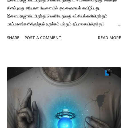
கிளம்புவது சரியான வேளையில் குவளையைக் கவிழ்ப்பது.
இளையராஜாவிடமிருந்து வெளியேறுவது லட்சியங்களிலிருந்தும்
மாய்மாலங்களிலிருந்தும் உருக்கம் மற்றும் நப்பாசையிலிருந்தும்
தப்பிப்பது. இளையராஜாவிடமிருந்து வெளியேறுவது பக்தி ஏக்கம்
SHARE
POST A COMMENT
READ MORE
சரணாகதி யாசகத்தை எல்லா நிலைகளிலும் மறுப்பது.
இளையராஜாவிடமிருந்து வெளியேறுவது நவீன மடங்களிலிருந்தும் சதா
நம்மை துன்புறுத்தும் ஏக்கங்களிருந்தும் துண்டித்துக்கொள்வது.
இளையராஜாவிடமிருந்து வெளியேறுவது காலை மாலை இரவு
கிழமைகளை குழப்பிக்கொள்ளாமல் இருப்பது. அம்மா அப்பா அப்பப்ப்பா
அம்மம்மாக்களின் நினைவேக்கத்திலிருந்து நகர்வது.
இளையராஜாவிடமிருந்து வெளியேறுவது அந்தி தரும் அர்த்தமில்லாத
துக்கத்தைப் போக்க ஒரு காஃபி போதுமென்று அறிவது.
இளையராஜாவிலிருந்து வெளியேறுவது ரம்பத்தை நக்கிக்கொண்டே
ரத்தத்தையும் சுவைத்துக்கொண்டிருக்கும் நாயின் அவலத்திலிருந்து
சற்றாவது பரிணமிப்பது. இளையராஜாவிடமிருந்து வெளியேறுவது
தழும்புகளை தற்புகைப்படங்களாக்கி உலவ விடாமலிருப்பது