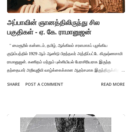
நிலையான வேலையோ இருப்பிடமோ அமையாத சூழலில், குடி, உணவு...
அப்பாவின் ஞானத்திலிருந்து சில
பகுதிகள் - ஏ. கே. ராமானுஜன்
“ மைசூரில் கன்னடம், தமிழ், ஆங்கிலம் சரளமாகப் புழங்கிய
குடும்பத்தில் 1929 ஆம் ஆண்டு பிறந்தவர் அத்திப்பட்டே கிருஷ்ணசாமி
ராமானுஜன். கணிதம் மற்றும் புள்ளியியல் பேராசிரியராக இருந்த
தந்தையார் அறிவுஜீவி வாழ்க்கைக்கான ஆதர்சமாக இருந்திருக்கிறார்.
அம்மா கல்லூரிப் படிப்புக்குச் சென்றிருக்காவிட்டாலும் தமிழிலும்
SHARE
POST A COMMENT
READ MORE
கன்னடத்திலும் விரிவாக வாசித்தவர். ஆச்சாரமானவர்களாக பெற்றோர்
இருந்தாலும், வைதீகம், சடங்குகள், இறுக்கமான நம்பிக்கைகளிலிருந்து
ஏ. கே. ராமானுஜன் சிறுவயதிலேயே வெளியேறுவதற்கு அவர் கற்ற
கல்வி உதவியிருக்கிறது. கிறிஸ்தவ திருச்சபை பள்ளிக்கல்வி மூலம்
ஆங்கில வாசிப்பில் சிறுவயதிலேயே மூழ்கத்தொடங்கியதாகச்
சொல்கிறார். தமிழின் சங்க கவிதைகள், கன்னட வசனகவிதைகளை