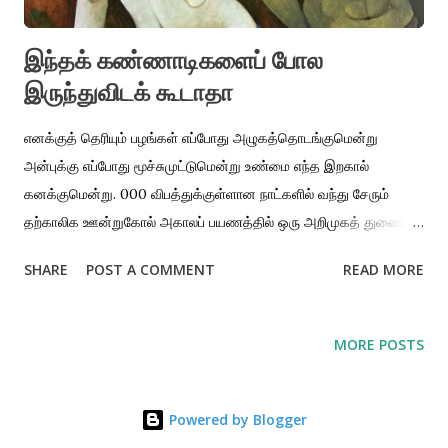
இந்தக் கண்ணாடிகளைப் போல
இருந்துவிடக் கூடாதா
எனக்குத் தெரியும் பழங்கள் எப்போது அழுகத்தொடங்குமென்று
அன்புக்கு எப்போது மூச்சுமுட்டுமென்று உண்மை எந்த இறகால்
கனக்குமென்று. 000 விபத்துக்குள்ளான நாட்களில் வந்து சேரும்
தற்காலிக ஊன்றுகோல் அகாலப் பயணத்தில் ஒரு அறிமுகத் துணை
என் பசியை நிரப்பவே வாய்ப்பில்லாத குழந்தையின் கைப்பிடி உணவு.
SHARE
POST A COMMENT
READ MORE
அவர்கள் நடுவில் வருகிறார்கள் நடுவிலேயே போய்விடுகிறார்கள்.
முடியாத வெயிலில் நீரைப் போலத் தொனிக்கும் கொதிநீர் அவர்கள்
நான் போக முடியாத கனவு ஊருக்குச் செல்லும் ரயில் நிற்பதாகக்
MORE POSTS
கூறப்படும் இடம், ரயில், சிநேகிதம் அவர்கள் அவர்களுக்கு என்
தோல்வியுற்ற அம்மாவின் சாயல் இருக்கிறது. அவர்கள்
நிரம்புவதுமில்லை என்னை நிரப்புவதுமில்லை நடுவில் அவர்கள் இறங்க
Powered by Blogger
வேண்டியிருக்கிறது கொஞ்சம் போல துக்கத்துடன் நானும் அவர்களை