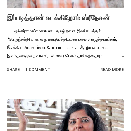
இப்படித்தான் கடக்கிறோம் ஸ்ரீநேசன்
ஷங்கர்ராமசுப்ரமணியன் தமிழ் நவீன இலக்கியத்தில்
‘பெருஞ்சக்தி’யாக, ஒரு ஏகாதிபத்தியமாக புனைவெழுத்தாளர்கள்,
இலக்கிய விமர்சகர்கள், கோட்பாட்டாளர்கள், இதழியலாளர்கள்,
இளம்தலைமுறை வாசகர்கள் வரை பெரும் தாக்கத்தையும்
செல்வாக்கையும் ஏற்படுத்தியவர் என்று எழுத்தாளர் ஜெயமோகனைச்
SHARE
1 COMMENT
READ MORE
சொல்லலாம். அவர் எழுதிய விஷ்ணுபுரத்திற்குப் பிறகுதான், தமிழ்
நாவலாசிரியர்களுக்கான காகிதக் கொள்முதல் கூடியது. சுந்தர
ராமசாமி, தனது ‘குழந்தைகள் பெண்கள் ஆண்கள்’ நாவலை, வீட்டின்
எடைத்தராசில் வைத்து திரும்பத்திரும்ப நிறுத்துப் பார்த்து,
விஷ்ணுபுரத்தை விடக் கூடுதலாக ஐம்பது கிராம் எழுத வேண்டிய
நிர்ப்பந்தம் ஏற்பட்டது. தமிழ் நவீன இலக்கியத்திற்குள் வரும்
எழுத்தாளச் சிறுவர்கள், ஆயிரம் பக்கத்தில் ஒரு ஐநூறு வருட
வரலாற்றை எழுதப்போகிறேன் என்று சொல்லத் தொடங்கினர். வாழ்நாள்