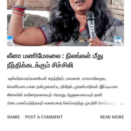
முழுக்க எழுதியிருந்தாலும் முன்னூறு பக்கத்தைத் தாண்டி
எழுதுவதற்கு வாய்ப்பில்லாதவர்கள் வருடம் தோறும் ஸ்பைனாக்
சாப்பிட்டு பத்து பத்து என்று பஸ்கி எடுக்க வேண்டியிருந்தது. ‘முடியலை’
என்று எழுத்தாளர்கள் தனியறையில் புலம்ப வேண்...
லீனா மணிமேகலை : நிலங்கள் மீது
நீந்திக்கடக்கும் சிச்சிலி
ஷங்கர்ராமசுப்ரமணியன் சுதந்திரம், பாவனை, சாகசவிழைவு,
வெளிப்படையான தன்முனைப்பு, திமிறல், முரண்பாடுகள்-இப்படியாக
லீனாவின் கவிதைகளையும் அவரது ஆளுமையையும் நான்
அடையாளப்படுத்தவும் வரையறை செய்வதற்கு முயற்சி செய்யவும்
விரும்புகிறேன். லீனா மணிமேகலை, தனது ஆளுமை குறித்தும் தன்
SHARE
POST A COMMENT
READ MORE
கவிதைகளுடனான பிரச்சினைப்பாடுகள் குறித்தும் பேசும் நேர்காணல்
நூலான ‘மொழி எனது எதிரி ’ நூலைப் படிக்கும்போது அவர் குறித்து