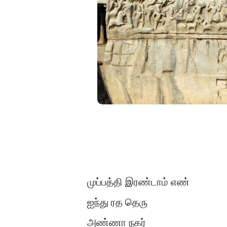
முப்பத்தி இரண்டாம் எண்
ஐந்து ரத தெரு
அண்ணா நகர்