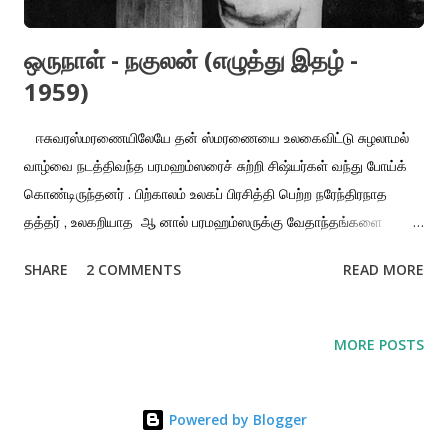
ஒருநாள் - நகுலன் (எழுத்து இதழ் -
1959)
ஈசுவரஸ்மரணையிலேயே தன் ஸ்மரணையை உலகைவிட்டு சுழலாமல்
வாழ்வை நடத்திவந்த பரமஹம்ஸரைச் சுற்றி சிஷ்யர்கள் வந்து போய்க்
கொண்டிருந்தனர் . பிற்காலம் உலகப் பிரசித்தி பெற்ற நரேந்திரநாத
தத்தர் , உலகறியாத ஆ னால் பரமஹம்ஸருக்கு வேதாந்தங்களை
உபதேசித்துவிட்டு விடை பெற்றுக்கொண்ட மகான் தோதாபுரி ,
SHARE
2 COMMENTS
READ MORE
உறவினனான இருதய முகர்ஜி பிரம்ம ஸமாஜிகளான கேசவசந்திர சேனர்
, சாஸ்திரி சிவநாத பாபு , பிரதாப சந்திர முஜும்தார் , வைதிக
ரத்தினமான கிருஷ்ண கிஷோர் சாதகர்களான கௌரங்கஸ்வாமி ,
MORE POSTS
நித்தியானந்தஸ்வாமி , வைத்தியரானசசாதரபண்டிதர் ,
கோடீச்வரரானயதுநாதமல்லீக் , ராணிராஸமணியின் மருமகனான
மதுரபாபு இப்படியாகப் பலரும் பரமஹம்ஸரைப் பார்த்து அளவளாவ வந்து
Powered by Blogger
போய்க் கொண்டிருந்தனர் . இவர்களுடன் பரமஹம்ஸர் முழுவிவகார