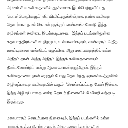
.
அம்சம் சில கவிதைகளில் தூக்கலாக இடம்பெற்றுவிட்டது
.
'
பொன்மொழிகளும்
'
விரவிவிட்டிருக்கின்றன
நவீன கவிதை
தொடர்பாக நான் கொண்டிருக்கும்
எண்ணங்களோடு இந்த
அம்சங்கள் சண்டை இடக்கூடியவை.
இந்தப் படங்களிலுள்ள
,
,
கதாபாத்திரங்களின் நிறமும்
உடல்பாவங்களும்
கண்களும் அதீத
.
உணர்வுகளை எ
ன்னிடம் எழுப்பின
அது மகாபாரதத்தில் உள்ள
.
அதீதம் தான்
அந்த அதீதம் இந்தக் கவிதைகளையும்
.
தீண்டவேண்டும் என்று ஆசைகொண்டிருந்தேன்
இந்தக்
கவிதைகளை நான் எழுதும் போது தொடர்ந்து ஞானக்கூத்தனின்
'
அழிவுப்பாதை கவிதையில் வரும்
சொல்லப்பட்டது போல் இல்லை
'
இந்த அழிவுப்பாதை
என்ற தொடர் நினைவில் மேலே
றி வந்தபடி
.
இருந்தது
,
மகாபாரதம் தொடர்பான நினைவும்
இந்தப் படங்களில் உள்ள
,
பாரதக் கூத்து
நிகழ்வுகளு
ம்
அதை வரைந்தவர்களின்