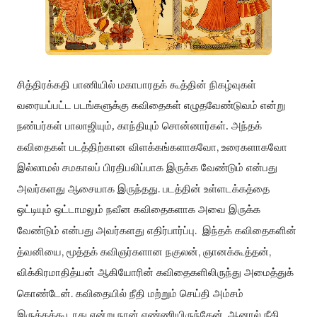
சித்திரக்கதி பாணியில் மகாபாரதக் கூத்தின் நிகழ்வுகள்
வரையப்பட்ட படங்களுக்கு கவிதைகள் எழுதவேண்டுவம் என்று
நண்பர்கள் பாலாஜியும், காந்தியும் சொன்னார்கள். அந்தக்
,
கவிதைகள் படத்திற்கான விளக்கங்களாகவோ
உரைகளாகவோ
இல்லாமல்
சமகாலப்
பிரதிபலிப்பாக இருக்க வேண்டும் என்பது
.
அவர்களது ஆசையாக இருந்தது
படத்தின் உள்ளடக்கத்தை
ஒட்டியும் ஒட்டாமலும் நவீன கவிதைகளாக அவை இருக்க
.
வேண்டும் என்பது அவர்களது எதிர்பார்ப்பு
இந்தக் கவிதைகளின்
,
,
,
த்வனியை
மூத்தக்
கவிஞர்களான நகுலன்
ஞானக்கூத்தன்
விக்கிரமாதித்யன்
ஆகியோரின் கவிதைகளிலிரு
ந்து அமைத்துக்
.
கொண்டேன்
கவிதையில் நீதி மற்றும் செய்தி அம்சம்
.
இருக்கக்கூடாது என்று நான் எண்ணியிருந்தேன்
ஆனால் நீதி