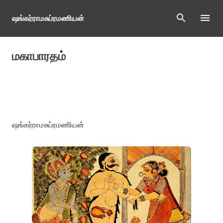
Skip to main content
ஷங்கர்ராமசுப்ரமணியன்
மகாபாரதம்
ஷங்கர்ராமசுப்ரமணியன்