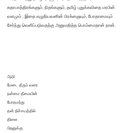
,
,
கதாபாத்திரங்களும்
நிறங்களும்
தமிழ் புதுக்
கவிதை மரபின்
,
,
வளமும்
இதை எழுதியவனின் பிரக்ஞையும்
போதாமையும்
.
சேர்ந்து வெளிப்ப
டுவதற்கு அனுமதித்த
பொம்மைதான் நான்
ஆடு
மேடை தீரும் வரை
நன்மை தீமையின்
போதமற்று
தன் நிச்சயத்தில்
திளை
பிறனுக்கு