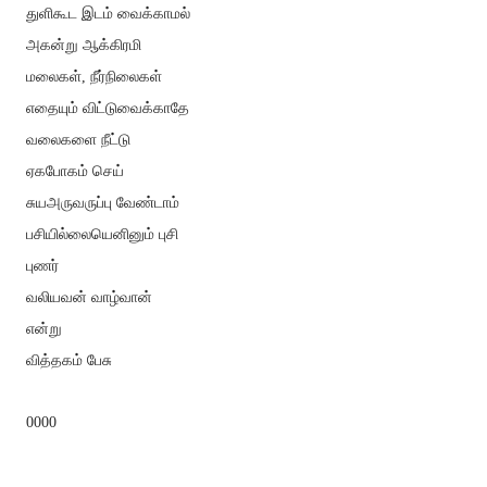
துளிகூட இடம் வைக்காமல்
அகன்று ஆக்கிரமி
மலைகள், நீர்நிலைகள்
எதையும் விட்டுவைக்காதே
வலைகளை நீட்டு
ஏகபோகம் செய்
சுயஅருவருப்பு வேண்டாம்
பசியில்லையெனினும் புசி
புணர்
வலியவன் வாழ்வான்
என்று
வித்தகம் பேசு
0000