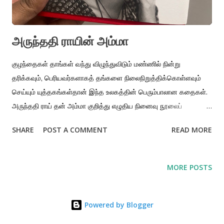
அருந்ததி ராயின் அம்மா
குழந்தைகள் தாங்கள் வந்து விழுந்துவிடும் மண்ணில் நின்று
தரிக்கவும், பெரியவர்களாகத் தங்களை நிலைநிறுத்திக்கொள்ளவும்
செய்யும் யுத்தகங்கள்தான் இந்த உலகத்தின் பெரும்பாலான கதைகள்.
அருந்ததி ராய் தன் அம்மா குறித்து எழுதிய நினைவு நூலைப்
படிக்கும்போது அந்த எண்ணம் உறுதிப்பட்டது. பிரிவினைக்கால
SHARE
POST A COMMENT
READ MORE
கலவரங்களில் தொடங்கி இன்றைய பாலஸ்தீனம் வரை, போருக்கே
தகவமைத்துக்கொள்ளாத நிராயுதபாணிகளான குழந்தைகள் மீதுதான்
பெரும் யுத்தங்கள் தொடர்ந்து ஏவப்பட்டுக் கொண்டிருக்கின்றன. அதை
MORE POSTS
எதிர்கொண்டு அந்தக் காயங்களுடனும் ஆறாத ரணங்களுடனும்
அவர்கள் மிஞ்சி எழுந்து பெரியவர்களாகும் கதையைத்தான் சமீபத்தில்
‘ஒன் பேட்டில் ஆஃப்டர் அனதர்’ என்ற திரைப்படமாகவும் இயக்குனர் பால்
Powered by Blogger
தாமஸ் ஆண்டர்சன் எடுத்திருக்கிறார். ஆமாம்; அருந்ததி ராயின் ‘மதர்