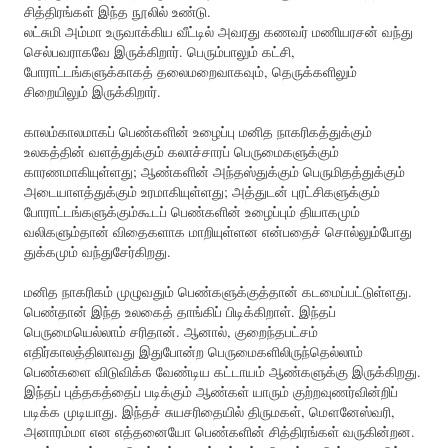
சித்திரங்கள் இந்த நூலில் உண்டு.
லட்சுமி அம்மா உருவாக்கிய வீட்டில் அவரது கணவர் மணியரசன் வந்து
செல்பவராகவே இருக்கிறார். பெரும்பாலும் கட்சி,
போராட்டங்களுக்காகத் தலைமறைவாகவும், தெருக்களிலும்
சிறையிலும் இருக்கிறார்.
காலம்காலமாகப் பெண்களின் உழைப்பு மனித நாகரிகத்துக்கும்
உலகத்தின் வளத்துக்கும் கலாச்சாரப் பெருமைகளுக்கும்
காரணமாகியுள்ளது; ஆண்களின் அந்தஸ்துக்கும் பெருமிதத்துக்கும்
அடையாளத்துக்கும் உரமாகியுள்ளது; அத்துடன் புரட்சிகளுக்கும்
போராட்டங்களுக்கும்கூடப் பெண்களின் உழைப்பும் தியாகமும்
வலிகளும்தான் விதைகளாக மாறியுள்ளன என்பதைச் சொல்லும்போது
துக்கமும் வந்துசேர்கிறது.
மனித நாகரிகம் முழுவதும் பெண்களுக்குத்தான் கடமைப்பட்டுள்ளது.
பெண்தான் இந்த உலகைத் தாங்கிப் பிடிக்கிறாள். இந்தப்
பெருமையெல்லாம் சரிதான். ஆனால், குறைந்தபட்சம்
எதிர்காலத்திலாவது இதுபோன்ற பெருமைகளிலிருந்தெல்லாம்
பெண்களை விடுவிக்க வேண்டிய கட்டாயம் ஆண்களுக்கு இருக்கிறது.
இந்தப் புத்தகத்தைப் படிக்கும் ஆண்கள் யாரும் குற்றவுணர்வின்றிப்
படிக்க முடியாது. இந்தச் சுயசரிதையில் திருமகள், மௌனேஸ்வரி,
அனாரம்மா என எத்தனையோ பெண்களின் சித்திரங்கள் வருகின்றன.