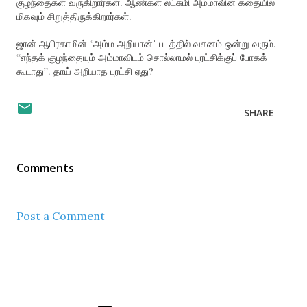
குழந்தைகள் வருகிறார்கள். ஆண்கள் லட்சுமி அம்மாவின் கதையில்
மிகவும் சிறுத்திருக்கிறார்கள்.
ஜான் ஆபிரகாமின் ‘அம்ம அறியான்’ படத்தில் வசனம் ஒன்று வரும்.
“எந்தக் குழந்தையும் அம்மாவிடம் சொல்லாமல் புரட்சிக்குப் போகக்
கூடாது”. தாய் அறியாத புரட்சி ஏது?
SHARE
Comments
Post a Comment