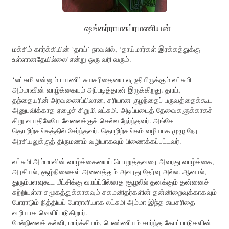
ஷங்கர்ராமசுப்ரமணியன்
மக்சிம் கார்க்கியின் ‘தாய்’ நாவலில், ‘தாய்மார்கள் இரக்கத்துக்கு
உள்ளானதேயில்லை’என்று ஒரு வரி வரும்.
‘லட்சுமி என்னும் பயணி’ சுயசரிதையை எழுதியிருக்கும் லட்சுமி
அம்மாவின் வாழ்க்கையும் அப்படித்தான் இருக்கிறது. தாய்,
தந்தையரின் அரவணைப்பிலான, சரியான குழந்தைப் பருவத்தைக்கூட
அனுபவிக்காத ஏழைச் சிறுமி லட்சுமி. அடிப்படைத் தேவைகளுக்காகச்
சிறு வயதிலேயே வேலைக்குச் செல்ல நேர்ந்தவர். அங்கே
தொழிற்சங்கத்தில் சேர்ந்தவர். தொழிற்சங்கம் வழியாக முழு நேர
அரசியலுக்குத் திருமணம் வழியாகவும் பிணைக்கப்பட்டவர்.
லட்சுமி அம்மாவின் வாழ்க்கையைப் பொறுத்தவரை அவரது வாழ்க்கை,
அரசியல், சூழ்நிலைகள் அனைத்தும் அவரது தேர்வு அல்ல. ஆனால்,
துரும்பளவுகூட மீட்சிக்கு வாய்ப்பில்லாத சூழலில் தனக்கும் தன்னைச்
சுற்றியுள்ள சமூகத்துக்காகவும் சகமனிதர்களின் தன்னிறைவுக்காகவும்
போராடும் நித்தியப் போராளியாக லட்சுமி அம்மா இந்த சுயசரிதை
வழியாக வெளிப்படுகிறார்.
மேல்நிலைக் கல்வி, மார்க்சியம், பெண்ணியம் சார்ந்த கோட்பாடுகளின்