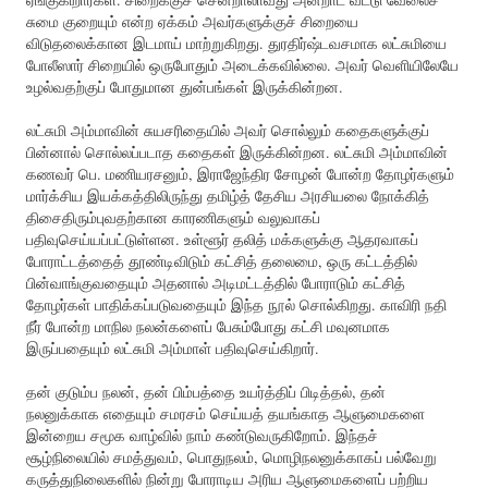
சுமை குறையும் என்ற ஏக்கம் அவர்களுக்குச் சிறையை
விடுதலைக்கான இடமாய் மாற்றுகிறது. துரதிர்ஷ்டவசமாக லட்சுமியை
போலீஸார் சிறையில் ஒருபோதும் அடைக்கவில்லை. அவர் வெளியிலேயே
உழல்வதற்குப் போதுமான துன்பங்கள் இருக்கின்றன.
லட்சுமி அம்மாவின் சுயசரிதையில் அவர் சொல்லும் கதைகளுக்குப்
பின்னால் சொல்லப்படாத கதைகள் இருக்கின்றன. லட்சுமி அம்மாவின்
கணவர் பெ. மணியரசனும், இராஜேந்திர சோழன் போன்ற தோழர்களும்
மார்க்சிய இயக்கத்திலிருந்து தமிழ்த் தேசிய அரசியலை நோக்கித்
திசைதிரும்புவதற்கான காரணிகளும் வலுவாகப்
பதிவுசெய்யப்பட்டுள்ளன. உள்ளூர் தலித் மக்களுக்கு ஆதரவாகப்
போராட்டத்தைத் தூண்டிவிடும் கட்சித் தலைமை, ஒரு கட்டத்தில்
பின்வாங்குவதையும் அதனால் அடிமட்டத்தில் போராடும் கட்சித்
தோழர்கள் பாதிக்கப்படுவதையும் இந்த நூல் சொல்கிறது. காவிரி நதி
நீர் போன்ற மாநில நலன்களைப் பேசும்போது கட்சி மவுனமாக
இருப்பதையும் லட்சுமி அம்மாள் பதிவுசெய்கிறார்.
தன் குடும்ப நலன், தன் பிம்பத்தை உயர்த்திப் பிடித்தல், தன்
நலனுக்காக எதையும் சமரசம் செய்யத் தயங்காத ஆளுமைகளை
இன்றைய சமூக வாழ்வில் நாம் கண்டுவருகிறோம். இந்தச்
சூழ்நிலையில் சமத்துவம், பொதுநலம், மொழிநலனுக்காகப் பல்வேறு
கருத்துநிலைகளில் நின்று போராடிய அரிய ஆளுமைகளைப் பற்றிய