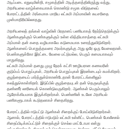
அடிப்படை எதுவுமின்றி, சமூகத்தின் அடித்தளத்திலிருந்து வந்து,
அரசியலை வாழ்க்கையாகக் கொண்டு சமூக விடுதலைப்
போராட்டத்தின் அங்கமாக மாறிய லட்சுமி அம்மாவின் சுயசரிதை
முன்மாதிரியில்லாதது.
அரசியலைத் தங்கள் வாழ்வின் பிரதானப் பணியாகத் தேர்ந்தெடுக்கும்
ஆண்களுக்கும் பெண்களுக்கும் உள்ள வித்தியாசத்தை லட்சுமி
அம்மாள் தன் கதை வழியாகவே கடுமையாக உரைத்துவிடுகிறார்.
ஆண்களைப் பொறுத்தவரை அவர்களுக்கு அது ஒரே ஒரு வேலைதான்.
பெண்களுக்கோ இரட்டை வேலை மட்டுமல்ல, பெரும் சுமையாகவும்
மாறுகிறது.
லட்சுமி அம்மாள் தனது முழு நேரக் கட்சி ஊழியரான கணவரின்
குடும்பப் பொறுப்புகள், அரசியல் பொறுப்புகள் இரண்டையும் சுமக்கிறார்.
குழந்தையைப் பார்த்துக்கொண்டேதான் போராட்டங்களிலும்
கலந்துகொள்கிறார். இடுப்பில் குழந்தையுடன் தன் தெருவுக்குத்
தண்ணீர் லாரியைக் கொண்டுவருகிறார். ஆண்கள் பெரும்பாலும்
ஆரோக்கியமாக இருக்கிறார்கள். பெண்ணின் உடலோ அரசியல்
பணிகளூடாகக் கூடுதலாகச் சிதைகிறது.
போராட்டத்தில் ஈடுபட்டு ஆண்கள் சிறைக்குப் போய்விடுகிறார்கள்.
ஆனால், போராட்டத்தில் ஈடுபடும் லட்சுமி உள்ளிட்ட பெண்கள் போலீஸால்
சிறைப்பிடிக்கப்பட்டுச் சிறைக்குச் செல்ல மாட்டோமா என்று
ஏங்குகிறார்கள். சிறைக்குச் சென்றாலாவது அன்றாட வீட்டு வேலைச்