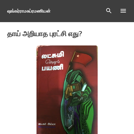
Skip to main content
ஷங்கர்ராமசுப்ரமணியன்
தாய் அறியாத புரட்சி எது?