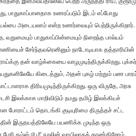
ீகரத்தை இளம்வயதிலேயே பெற்ற அருந்ததி ராய், குரூரமு
, பாதுகாப்பானதாக உணரப்படும் இடம் எப்போது
்பை அடையலாம் என்ற உணர்வையும் பெற்றிருக்கிறார்.
தை, வறுமையும் பாதுகாப்பின்மையும் நிறைந்த பால்யம்
பின்னணியைச் சேர்ந்தவரெனினும் நாடோடியாக தத்தாரியின்
ாய்க்கு தன் வாழ்க்கையை வாழமுடிந்திருக்கிறது. புக்கர
வயதுகளிலேயே கிடைத்தும், அதன் புகழ் மற்றும் பண பாரம
ட்டாளராக திரியமுடிந்திருக்கிறது. ஒரு விருதே, அரசு
ைசி இலக்காக மாறிவிடும் நமது தமிழ் இலக்கியச்
 போராட்டம் தொடங்கி குடியுரிமை திருத்தச் சட்ட
யத்தின் இருதயத்திலேயே பயணிக்க முடிந்த ஒரு
ேரி கம்ஸ் டூ மீ’ நூலின் வாயிலாகக் காண்கிறோம்.