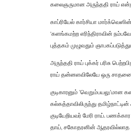
கலைஞருமான அருந்ததி ராய் என
காப்ரியேல் கார்சியா மார்க்வெஸின
‘களங்கமற்ற எரிந்திராவின் நம்பவ
புத்தகம் முழுவதும் ஞாபகப்படுத்து
அருந்ததி ராய் புக்கர் பரிசு பெ
ராய் தன்னளவிலேயே ஒரு சாதனை
குடிகாரனும் ’வெறும்பயலு’மான
கல்கத்தாவிலிருந்து தமிழ்நாட்ட
குடியேறியவர் மேரி ராய். பணக்கார 
தாய், சகோதரனின் ஆதரவில்லாத ந