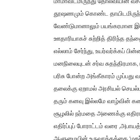
மாமாவிடமிருந்து தோல்வியின் வச
தூஷணமும் கொண்ட தாயிடமிருந்து
வேண்டுமானாலும் பயங்கரமான இயல
ஊதாரியாகச் சுற்றித் திரிந்த தந்
எல்லாம் சேர்ந்து, உயர்வர்க்கப் 
மனநிலையுடன் சர்வ சுதந்திரமாக, ர
பரிசு போன்ற அங்கீகாரம் முப்பது 
தலைக்கு ஏறாமல் அரசியல் செயல்பா
தரும் கனவு இல்லமே வாழ்வின் கட
சூழலில் நர்மதை அணைக்கு எதிரான
எதிர்ப்புப் போராட்டம் வரை ,அபா
ஆளுமையின் உருவாக்கத்தை ‘மதர் ம