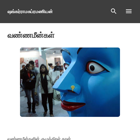
Skip to main content
ஷங்கர்ராமசுப்ரமணியன்
வண்ணமீன்கள்
வண்ணமீன்களின் குழுத்திரள் தான்