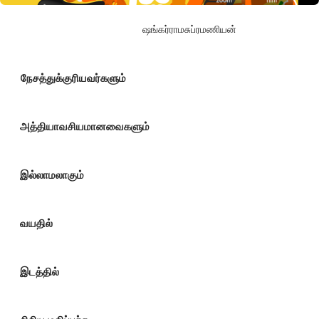
ஷங்கர்ராமசுப்ரமணியன்
நேசத்துக்குரியவர்களும்
அத்தியாவசியமானவைகளும்
இல்லாமலாகும்
வயதில்
இடத்தில்