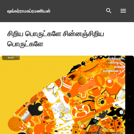
Skip to main content
ஷங்கர்ராமசுப்ரமணியன்
சிறிய பொருட்களே சின்னஞ்சிறிய
பொருட்களே