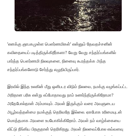
'எனக்கு ஞாபகமுள்ள பெளர்ணமிகள்' என்னும் தேவதச்சனின்
கவிதையைப் படித்திருக்கிறீர்களா? வேறு வேறு சந்தர்ப்பங்களில்
பார்த்த பௌர்ணமி நிலவுகளை, நினைவு கூரத்தக்க அந்த
சந்தர்ப்பங்களோடு சேர்த்து எழுதியிருப்பார்.
இரவில் இந்த உலகின் மீது ஒளிபடர விடும் நிலவை, நமக்கு வழங்கப்பட்ட
அரிதான பரிசு என்று எப்போதாவது நாம் உணர்ந்திருக்கிறோமா?
அதேபோல்தான் அம்மாவும். அவள் இருக்கும் வரை அவளுடைய
அபூர்வத்தன்மை நமக்குத் தெரிவதே இல்லை. ஏகபோக உரிமையுடன்
மொத்தமாக அவளை உபயோகிக்கிறோம். அவள் நம் வாழ்க்கையை
விட்டு நீங்கிய பிறகுதான் தெரிகிறது. அவள் நிலவைப்போல எவ்வளவு