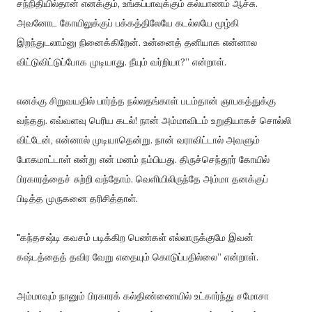
சந்நிதியில்தான் எனக்கும், உங்கப்பாவுக்கும் கல்யாணம் ஆச்சு.
அவனோட கோயிலுக்குப் பக்கத்திலேயே கடல்லயே மூழ்கி
இறந்துடலாம்னு நினைக்கிறேன். உன்னைத் தனியாக என்னால
விட்டுவிட்டுப்போக முடியாது. நீயும் வர்றியா?” என்றாள்.
எனக்கு சிறுவயதில் பார்த்த நல்லதங்காள் படம்தான் ஞாபகத்துக்கு
வந்தது. எவ்வளவு பெரிய கடல்! நான் அம்மாவிடம் உறுதியாகச் சொல்லி
விட்டேன், என்னால் முடியாதென்று. நான் வராவிட்டால் அவளும்
போகமாட்டாள் என்று என் மனம் நம்பியது. திருச்செந்தூர் கோயில்
பிரகாரத்தைச் சுற்றி வந்தோம். வெளியிலிருந்தே அம்மா தனக்குப்
பிடித்த முருகனை தரிசித்தாள்.
"கந்தசஷ்டி கவசம் படிக்கிற பெண்கள் எல்லாருக்குமே இவன்
கஷ்டத்தைத் தவிர வேறு எதையும் கொடுப்பதில்லை” என்றாள்.
அம்மாவும் நானும் பிரகாரக் கல்திண்ணையில் உட்கார்ந்து சமோசா