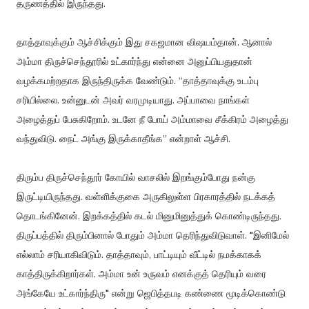
தருணத்தில் இருந்தது.
தாத்தாவுக்கும் ஆச்சிக்கும் இது சகஜமான விஷயம்தான். ஆனால்
அம்மா திருச்செந்தூரில் உட்கார்ந்து என்னை அனுப்பியதுதான்
வழக்கமற்றதாக இருந்திருக்க வேண்டும். “தாத்தாவுக்கு உடம்பு
சரியில்லை. உன்னுடன் அவர் வரமுடியாது. அப்பாவை நாங்கள்
அழைத்துப் பேசுகிறோம். உடனே நீ போய் அம்மாவை சீக்கிரம் அழைத்து
வந்துவிடு. நைட் அங்கு இருக்காதீங்க” என்றாள் ஆச்சி.
திரும்ப திருச்செந்தூர் கோயில் வாசலில் இறங்கும்போது நன்கு
இருட்டியிருந்தது. வள்ளிக்குகை அருகிலுள்ள பிரகாரத்தில் நடக்கத்
தொடங்கினேன். இறக்கத்தில் கடல் மினுமினுத்துக் கொண்டிருந்தது.
திருப்பத்தில் திரும்பினால் போதும் அம்மா தெரிந்துவிடுவாள். "இனிமேல்
எல்லாம் சரியாகிவிடும். தாத்தாவும், பாட்டியும் வீட்டில் நமக்காகக்
காத்திருக்கிறார்கள். அம்மா உன் உருவம் எனக்குத் தெரியும் வரை
அங்கேயே உட்கார்ந்திரு" என்று ஜெபித்தபடி கண்ணை மூடிக்கொண்டு