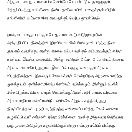
அபூர்வம் என்று. காலையில் வெளியே போய்விட்டு வருவதற்குள்
பித்துப்பிடித்து, சாப்ளினை நீண்ட தனிமையின் பாதைக்குள் விடும்
சாப்ளினின் அம்மாதானே அவருக்குப் பெரிய தூண்டுதல்.
நான், எட்டாவது படிக்கும் போது காலாண்டு விடுமுறையின்
அக்குறிப்பிட்ட தினத்தின் இரவில், கடலின் மேல் நான் பார்த்த நிலவு
ஞாபகம் வருகிறது. அன்று காலை அப்பா வுக்கும் அம்மாவுக்கும் ஏதோ
சண்டை. இயல்பானதைவிட அன்று கூடுதல். அம்மா அப்பாவிடம் நிறைய
அடிகள் வாங்கியிருந்தாள். இடையில் புகுந்த எனக்கும் அடிகள்
விழுந்திருந்தன. இருவரும் வேலைக்குச் சென்றபிறகு அழுகை உலர்ந்த
முகத்துடன் குளிக்காமலேயே சோர்வும், நடுக்கமும், இன்னும் உடலில்
மிச்சமிருக்க, விளையாடிக் கொண்டிருந்தேன். எதிர்பாராத விதமாக
அம்மா மதியம் பன்னிரண்டு மணிக்கே அலுவலகத்திலிருந்து
திரும்பிவந்தாள். புழுதி படிந்திருந்த என்னைப் பார்த்து, "கால் கையை
கழுவிட்டு வா” என்றாள். ஏதோ பிரச்சினை, நமக்கு இதுவரை தெரியாத
ஒரு முனையிலிருந்து உருவாகியிருக்கிறது என்பது மட்டும் புரிந்தது.