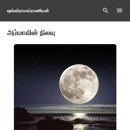
Skip to main content
ஷங்கர்ராமசுப்ரமணியன்
அம்மாவின் நிலவு