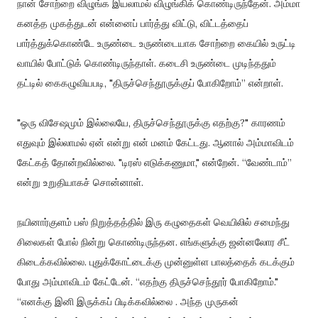
நான் சோற்றை விழுங்க இயலாமல் விழுங்கிக் கொண்டிருந்தேன். அம்மா
கனத்த முகத்துடன் என்னைப் பார்த்து விட்டு, விட்டத்தைப்
பார்த்துக்கொண்டே உருண்டை உருண்டையாக சோற்றை கையில் உருட்டி
வாயில் போட்டுக் கொண்டிருந்தாள். கடைசி உருண்டை முடிந்ததும்
தட்டில் கைகழுவியபடி, "திருச்செந்தூருக்குப் போகிறோம்” என்றாள்.
"ஒரு விசேஷமும் இல்லையே, திருச்செந்தூருக்கு எதற்கு?" காரணம்
எதுவும் இல்லாமல் ஏன் என்று என் மனம் கேட்டது. ஆனால் அம்மாவிடம்
கேட்கத் தோன்றவில்லை. "டிரஸ் எடுக்கணுமா," என்றேன். “வேண்டாம்”
என்று உறுதியாகச் சொன்னாள்.
நயினார்குளம் பஸ் நிறுத்தத்தில் இரு கழுதைகள் வெயிலில் சமைந்து
சிலைகள் போல் நின்று கொண்டிருந்தன. எங்களுக்கு ஜன்னலோர சீட்
கிடைக்கவில்லை. புதுக்கோட்டைக்கு முன்னுள்ள பாலத்தைக் கடக்கும்
போது அம்மாவிடம் கேட்டேன். “எதற்கு திருச்செந்தூர் போகிறோம்."
“எனக்கு இனி இருக்கப் பிடிக்கவில்லை . அந்த முருகன்