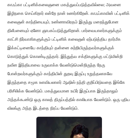
காஃப்கா
பட்டினிக்கலைஞனை
மகத்துவப்படுத்தவில்லை
;
அவனை
இழிநகை
செய்கிறார்
என்றே
நான்
உணர்கிறேன்
.
காஃப்காவின்
பட்டினிக்
கலைஞன்
காந்தியையும்
,
உண்ணாவிரதம்
இருந்து
மறைந்துபோன
திலீபனையும்
ஏனோ
ஞாபகப்படுத்துகிறான்
.
பார்வையாளர்களுக்கும்
காட்சி
நிர்வாகிகளுக்கும்
பட்டினிக்
கலைஞன்
ஏற்படுத்திய
தார்மீக
இக்கட்டினையே
காந்தியும்
தன்னை
சுற்றியிருந்தவர்களுக்குக்
கொடுத்துக்
கொண்டிருந்தார்
.
இந்துத்வ
சக்திகளுக்கு
மட்டுமின்றி
நவீன
இந்தியாவை
உருவாக்க
வேண்டுமென்றிருந்த
நேரு
போன்றவர்களுக்கும்
காந்தியின்
துறவு
இருப்பு
உறுத்தலாகவே
இருந்ததை
சமூக
உளவியலாளர்
ஆஷிஸ்
நந்தி
குறிப்பிடுவதை
இங்கே
பரிசீலிக்க
வேண்டும்
.
மகத்துவமான
உயிர்
இருப்பாக
இருந்தாலும்
அந்தக்கூண்டு
ஒரு
காலத்
திருப்பத்தில்
காலியாக
வேண்டும்
.
ஒரு
புதிய
விலங்கு
அந்த
இடத்தை
நிரப்ப
வேண்டும்
.