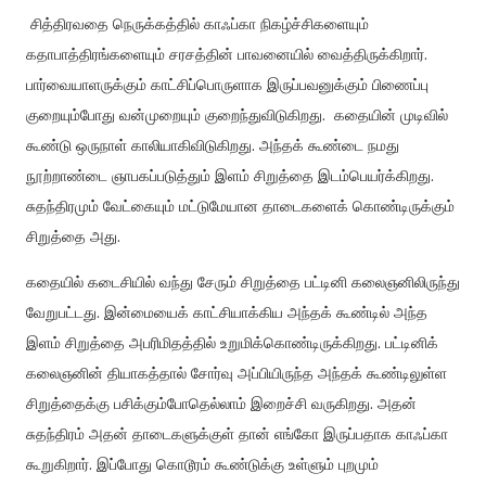
சித்திரவதை
நெருக்கத்தில்
காஃப்கா
நிகழ்ச்சிகளையும்
கதாபாத்திரங்களையும்
சரசத்தின்
பாவனையில்
வைத்திருக்கிறார்
.
பார்வையாளருக்கும்
காட்சிப்பொருளாக
இருப்பவனுக்கும்
பிணைப்பு
குறையும்போது
வன்முறையும்
குறைந்துவிடுகிறது
.
கதையின்
முடிவில்
கூண்டு
ஒருநாள்
காலியாகிவிடுகிறது
.
அந்தக்
கூண்டை
நமது
நூற்றாண்டை
ஞாபகப்படுத்தும்
இளம்
சிறுத்தை
இடம்பெயர்க்கிறது
.
சுதந்திரமும்
வேட்கையும்
மட்டுமேயான
தாடைகளைக்
கொண்டிருக்கும்
சிறுத்தை
அது
.
கதையில்
கடைசியில்
வந்து
சேரும்
சிறுத்தை
பட்டினி
கலைஞனிலிருந்து
வேறுபட்டது
.
இன்மையைக்
காட்சியாக்கிய
அந்தக்
கூண்டில்
அந்த
இளம்
சிறுத்தை
அபரிமிதத்தில்
உறுமிக்கொண்டிருக்கிறது
.
பட்டினிக்
கலைஞனின்
தியாகத்தால்
சோர்வு
அப்பியிருந்த
அந்தக்
கூண்டிலுள்ள
சிறுத்தைக்கு
பசிக்கும்போதெல்லாம்
இறைச்சி
வருகிறது
.
அதன்
சுதந்திரம்
அதன்
தாடைகளுக்குள்
தான்
எங்கோ
இருப்பதாக
காஃப்கா
கூறுகிறார்
.
இப்போது
கொடூரம்
கூண்டுக்கு
உள்ளும்
புறமும்