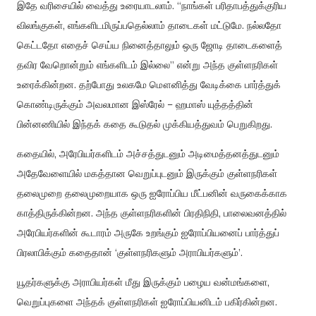
இதே
வரிசையில்
வைத்து
உரையாடலாம்
. “
நாங்கள்
பரிதாபத்துக்குரிய
விலங்குகள்
,
எங்களிடமிருப்பதெல்லாம்
தாடைகள்
மட்டுமே
.
நல்லதோ
கெட்டதோ
எதைச்
செய்ய
நினைத்தாலும்
ஒரு
ஜோடி
தாடைகளைத்
தவிர
வேறொன்றும்
எங்களிடம்
இல்லை
”
என்று
அந்த
குள்ளநரிகள்
உரைக்கின்றன
.
தற்போது
உலகமே
மௌனித்து
வேடிக்கை
பார்த்துக்
கொண்டிருக்கும்
அவலமான
இஸ்ரேல்
–
ஹமாஸ்
யுத்தத்தின்
பின்னணியில்
இந்தக்
கதை
கூடுதல்
முக்கியத்துவம்
பெறுகிறது
.
கதையில்
,
அரேபியர்களிடம்
அச்சத்துடனும்
அடிமைத்தனத்துடனும்
அதேவேளையில்
மகத்தான
வெறுப்புடனும்
இருக்கும்
குள்ளநரிகள்
தலைமுறை
தலைமுறையாக
ஒரு
ஐரோப்பிய
மீட்பனின்
வருகைக்காக
காத்திருக்கின்றன
.
அந்த
குள்ளநரிகளின்
பிரதிநிதி
,
பாலைவனத்தில்
அரேபியர்களின்
கூடாரம்
அருகே
உறங்கும்
ஐரோப்பியனைப்
பார்த்துப்
பிரலாபிக்கும்
கதைதான்
‘
குள்ளநரிகளும்
அராபியர்களும்
’
.
யூதர்களுக்கு
அராபியர்கள்
மீது
இருக்கும்
பழைய
வன்மங்களை
,
வெறுப்புகளை
அந்தக்
குள்ளநரிகள்
ஐரோப்பியனிடம்
பகிர்கின்றன
.