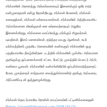
சர்க்கஸின்
அனைத்து
அங்கங்களையும்
இணைக்கும்
ஒரே
சரடு
வன்முறைதான்
என்று
தோன்றியது
.
சர்க்கஸ்
மேலாளர்
,
சர்க்கஸ்
கலைஞர்கள்
,
சர்க்கஸ்
பார்வையாளர்கள்
,
சர்க்கஸின்
அத்தியாவசிய
அம்சங்களான
விலங்குகள்
என
எல்லாவற்றையும்
அதுவே
இணைக்கிறது
.
சர்க்கஸை
வாய்பிளந்து
பார்க்கும்
சிறுவர்கள்
,
யுவதிகள்
,
இளம்
மனைவிகள்
,
நடுத்தர
வயது
ஆண்கள்
,
உயர்
வர்க்கத்தினர்
முதலிய
அனைவரின்
கண்களும்
சர்க்கஸின்
ஒரு
பகுதியாகவே
நிகழ்கின்றன
.
படத்தில்
சர்க்கஸின்
முக்கிய
அங்கமான
குரங்குக்கு
ஒப்பனைக்காரர்
சட்டை
போட்டு
,
முகத்தில்
பௌடர்
அப்பி
,
கண்மை
பூசுவார்
.
சர்க்கஸின்
வன்சங்கிலியில்
ஒப்புக்கொடுத்ததைப்
போல
,
முகத்தைச்
சாந்தமாக
வைத்துக்கொண்டு
குரங்கு
அவ்வளவு
அர்ப்பணிப்புடன்
ஒத்துழைக்கிறது
.
சர்க்கஸ்
தொடர்பாகவே
பிரான்ஸ்
காஃப்காவின்
பட்டினிக்கலைஞன்
(
https://premil1.blogspot.com/2018/10/31-