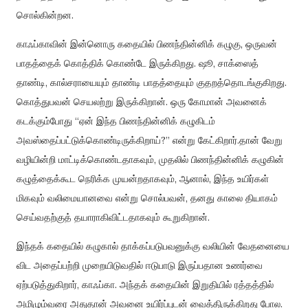
சொல்கின்றன
.
காஃப்காவின்
இன்னொரு
கதையில்
பிணந்தின்னிக்
கழுகு
,
ஒருவன்
பாதத்தைக்
கொத்திக்
கொண்டே
இருக்கிறது
.
ஷூ
,
சாக்ஸைத்
தாண்டி
,
கால்சராயையும்
தாண்டி
பாதத்தையும்
குதறத்தொடங்குகிறது
.
கொத்துபவன்
செயலற்று
இருக்கிறான்
.
ஒரு
கோமான்
அவனைக்
கடக்கும்போது
“
ஏன்
இந்த
பிணந்தின்னிக்
கழுகிடம்
அவஸ்தைப்பட்டுக்கொண்டிருக்கிறாய்
?”
என்று
கேட்கிறார்
.
தான்
வேறு
வழியின்றி
மாட்டிக்கொண்டதாகவும்
,
முதலில்
பிணந்தின்னிக்
கழுகின்
கழுத்தைக்கூட
நெரிக்க
முயன்றதாகவும்
,
ஆனால்
,
இந்த
உயிர்கள்
மிகவும்
வலிமையானவை
என்று
சொல்பவன்
,
தனது
காலை
தியாகம்
செய்வதற்குத்
தயாராகிவிட்டதாகவும்
கூறுகிறான்
.
இந்தக்
கதையில்
கழுகால்
தாக்கப்படுபவனுக்கு
வலியின்
வேதனையை
விட
அதைப்பற்றி
முறையிடுவதில்
ஈடுபாடு
இருப்பதான
உணர்வை
ஏற்படுத்துகிறார்
,
காஃப்கா
.
அந்தக்
கதையின்
இறுதியில்
ரத்தத்தில்
அமிழும்வரை
அதுதான்
அவனை
உயிர்ப்புடன்
வைத்திருக்கிறது
போல
.