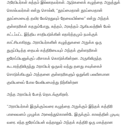
அரேபியர்கள்
சுத்தம்
இல்லாதவர்கள்
.
ஆடுகளைக்
கழுத்தை
அறுத்துக்
கொல்பவர்கள்
என்று
சொல்லி
, “
தூய்மைதான்
தூய்மைதான்
தூய்மையைத்
தவிர
வேறெதுவும்
தேவையில்லை
”
என்று
அந்தக்
குள்ளநரிகள்
கதறும்போது
,
சுத்தம்
,
அசுத்தம்
ஆகியவற்றின்
மேல்
கட்டப்பட்ட
இந்திய
சாதியடுக்கின்
எதார்த்தமும்
நமக்குக்
காட்சியாகிறது
.
அராபியர்களின்
கழுத்துகளை
அறுக்க
ஒரு
துருப்பிடித்த
தையல்
கத்திரியையும்
அந்தக்
குள்ளநரிகள்
ஐரோப்பியனுக்குப்
பரிசாகக்
கொடுக்கின்றன
.
அருகிலிருந்த
கூடாரத்திலிருந்து
அராபியர்
ஒருவர்
வந்து
தனது
சவுக்கைச்
சொடுக்கியதும்
அத்தனை
குள்ளநரிகளும்
ஒதுங்கி
பலவீனமான
குவியலைப்
போல
வேலியமைத்து
நிற்கின்றன
அந்த
அராபியர்
பேசத்
தொடங்குகிறார்
.
“
அராபியர்கள்
இருக்கும்வரை
கழுத்தை
அறுக்கும்
இந்தக்
கத்திரி
பாலைவனம்
முழுக்க
அலைந்துகொண்டே
இருக்கும்
.
காலத்தின்
முடிவு
வரை
.
எந்த
ஐரோப்பியன்
வந்தாலும்
அந்தக்
கத்திரி
ஒரு
மகத்தான