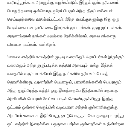
காரியத்துக்காக
அவனுக்கு
வழங்கப்படும்
.
இந்தக்
குள்ளநரிகளைப்
பொறுத்தவரை
ஒவ்வொரு
ஐரோப்பியரும்
அந்த
திருப்பணியைச்
செய்வதற்காவே
விதிக்கப்பட்டவர்
.
இந்த
விலங்குகளுக்கு
இது
ஒரு
வேடிக்கையான
நம்பிக்கை
.
இவர்கள்
முட்டாள்கள்
.
முழு
முட்டாள்கள்
.
அதனால்தான்
நாங்கள்
அவற்றை
நேசிக்கிறோம்
.
அவை
எங்களது
விசுவாச
நாய்கள்
.”
என்கிறார்
.
‘
பாலைவனத்தில்
காலத்தின்
முடிவு
வரையிலும்
அராபியர்கள்
இருக்கும்
வரையிலும்
அந்த
துருப்பிடித்த
கத்திரி
அலையும்
’
என்று
இந்தக்
கதையில்
வரும்
வாக்கியம்
இந்த
நாட்களில்
தரிசனம்
போலத்
தொனிக்கிறது
.
வரலாற்றின்
பெயராலும்
,
புராணிகங்களின்
பெயராலும்
அந்த
துருப்பிடித்த
கத்தி
,
ஒரு
இனத்தையே
இந்தியாவில்
மதவாத
அரசியலின்
பெயரால்
வேட்டையாடிக்
கொண்டிருக்கிறது
.
இறந்த
ஒட்டகம்
ஒன்றை
வெறுப்பின்
வடிவமான
அந்தக்
குள்ளநரிகளுக்கு
அராபியர்
உணவாக
இடும்போது
,
ஒட்டுமொத்தக்
கோபத்தையும்
மறந்து
ஒட்டகத்தின்
இறைச்சியை
ஒருகை
பார்க்க
குள்ளநரிகள்
கூடுகின்றன
.