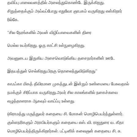
தவிப்பு
பாலைவனத்தில்
அலைந்துகொண்டே
இருக்கிறது
.
சிறுத்தைக்கும்
அவ்வப்போது
எதுவோ
ஞாபகம்
வருகிறது
என்கிறார்
ரில்கே
.
“
சில
நேரங்களில்
அவன்
விழிப்பாவைகளின்
திரை
மெல்ல
உயர்கிறது
.
ஓரு
காட்சி
உள்நுழைகிறது
.
அவனுடைய
இறுகிய
அசைவொடுங்கிய
தசைநார்களின்
ஊடே
இதயத்துள்
செல்கிறது
.
பிறகு
தொலைந்துவிடுகிறது
”
காஃப்கா
மிகத்
தீவிரமான
முகத்துடன்
இன்றும்
உண்மையை
பேசுவதால்
நமக்குச்
சிரிப்பாக
வருகிறது
.
அவர்
சில
காலங்களில்
நகைச்சுவை
எழுத்தாளராக
ஆகவும்
வாய்ப்பு
உள்ளது
.
(
கிராமத்து
மருத்துவர்
கதையை
சி
.
மோகன்
மொழிபெயர்த்துள்ளார்
.
குள்ளநரிகளும்
அராபியர்களும்
கதையை
எஸ்
.
வி
.
ராஜதுரை
வ
.
கீதா
மொழிபெயர்த்திருக்கிறார்கள்
.
பட்டினிக்
கலைஞன்
கதையை
சி
.
சு
.