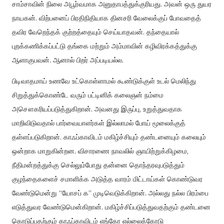
சாம்சாவின்
நிலை
அபூர்வமாக
அனுதாபத்துக்குரியது
.
அவன்
ஒரு
துயர
நாயகன்
.
விற்பனைப்
பிரதிநிதியாக
தினசரி
வேலைக்குப்
போவதைத்
தவிர
வேறெந்தக்
குற்றத்தையும்
செய்யாதவன்
.
தந்தையால்
புறக்கணிக்கப்பட்டு
தங்கை
மற்றும்
அம்மாவின்
கழிவிரக்கத்துக்கு
ஆளாகுபவன்
.
ஆனால்
பிறர்
அப்படியல்ல
.
பிடிவாதமாய்
உணவே
உட்கொள்ளாமல்
கூண்டுக்குள்
உடல்
மெலிந்து
சிறுத்துக்கொண்டே
வரும்
பட்டினிக்
கலைஞன்
நம்மை
அசௌகரியப்படுத்துகிறான்
.
அவனது
இருப்பு
,
உறுத்துவதாக
மாறிவிடுவதால்
பார்வையாளர்கள்
இல்லாமல்
போய்
மூலைக்குத்
தள்ளப்படுகிறான்
.
காஃப்காவிடம்
மகிழ்ச்சியும்
தண்டனையும்
கலையும்
ஒன்றாக
மாறுகின்றன
.
விசாரணை
நாவலில்
ஞாயிற்றுக்கிழமை
,
நீதிமன்றத்துக்கு
செல்லும்போது
தன்னை
தொந்தரவுபடுத்தும்
குழந்தைகளைச்
சமாளிக்க
அடுத்த
வாரம்
மிட்டாய்கள்
கொண்டுவர
வேண்டுமென்று
“
யோசப்
க
”
முடிவெடுக்கிறான்
.
அல்லது
நல்ல
பிரம்பை
எடுத்துவர
வேண்டுமென்கிறான்
.
மகிழ்ச்சிப்படுத்துவதற்கும்
தண்டனை
கொடுப்பதற்கும்
காஃப்காவிடம்
எங்கோ
எல்லைக்கோடு