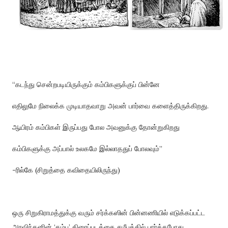
“
கடந்து
சென்றபடியிருக்கும்
கம்பிகளுக்குப்
பின்னே
எதிலுமே
நிலைக்க
முடியாதவாறு
அவன்
பார்வை
களைத்திருக்கிறது
.
ஆயிரம்
கம்பிகள்
இருப்பது
போல
அவனுக்கு
தோன்றுகிறது
கம்பிகளுக்கு
அப்பால்
உலகமே
இல்லாததுப்
போலவும்
”
-
ரில்கே
(
சிறுத்தை
கவிதையிலிருந்து
)
ஒரு
சிறுகிராமத்துக்கு
வரும்
சர்க்கஸின்
பின்னணியில்
எடுக்கப்பட்ட
அரவிந்தனின்
‘
தம்பு
’
திரைப்படத்தை
சமீபத்தில்
பார்த்தபோது
,