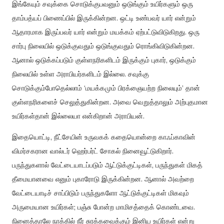
இங்கேயும்
சவுக்கை
சொடுக்குபவனும்
ஒடுங்கும்
உயிர்களும்
ஒரு
தாம்பத்யப்
பிணைப்பில்
இருக்கின்றன
.
ஒட்டி
உண்பவர்
யார்
என்றும்
ஆதாரமாக
இருப்பவர்
யார்
என்றும்
மயக்கம்
ஏற்பட்டுவிடுகிறது
.
ஒரு
சார்பு
நிலையில்
ஒடுக்குவதும்
ஒடுங்குவதும்
ரொங்கிவிடுகின்றன
.
ஆனால்
ஒடுக்கப்படும்
குள்ளநரிகளிடம்
இருக்கும்
புகார்
,
ஒடுக்கும்
நிலையில்
உள்ள
அராபியர்களிடம்
இல்லை
.
சவுக்கு
சொடுக்கும்போதெல்லாம்
‘
மயக்கமும்
பிரக்ஞையற்ற
நிலையும்
’
தான்
குள்ளநரிகளைச்
செலுத்துகின்றன
.
அவை
வெறுத்தாலும்
அற்புதமான
உயிர்கள்தான்
இல்லையா
என்கிறான்
அராபியன்
.
இதையொட்டி
,
நீட்சேயின்
உருவகக்
கதையொன்றை
காஃப்காவின்
விமர்சகரான
வால்டர்
ஹெர்பர்ட்
சோகல்
நினைவூட்டுகிறார்
.
பருந்துகளால்
வேட்டையாடப்படும்
ஆட்டுக்குட்டிகள்
,
பருந்துகள்
மிகத்
தீமையானவை
எனும்
புகாரோடு
இருக்கின்றன
.
ஆனால்
அவற்றை
வேட்டையாடிச்
சாப்பிடும்
பருந்துகளோ
ஆட்டுக்குட்டிகள்
மிகவும்
அருமையான
உயிர்கள்
;
பஞ்சு
போன்ற
மாமிசத்தைக்
கொண்டவை
.
நினைத்தாலே
நாக்கில்
நீர்
சுரக்கவைக்கும்
இனிய
உயிர்கள்
என்று