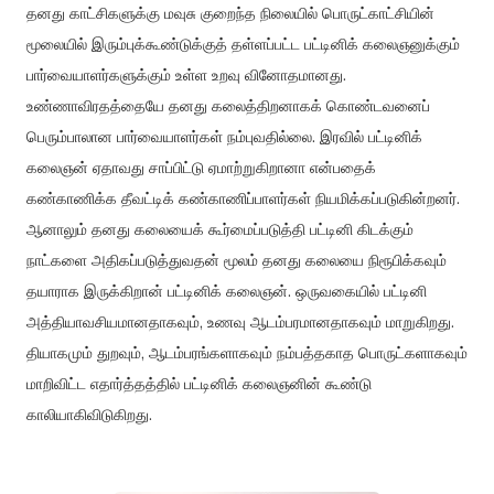
தனது
காட்சிகளுக்கு
மவுசு
குறைந்த
நிலையில்
பொருட்காட்சியின்
மூலையில்
இரும்புக்கூண்டுக்குத்
தள்ளப்பட்ட
பட்டினிக்
கலைஞனுக்கும்
பார்வையாளர்களுக்கும்
உள்ள
உறவு
வினோதமானது
.
உண்ணாவிரதத்தையே
தனது
கலைத்திறனாகக்
கொண்டவனைப்
பெரும்பாலான
பார்வையாளர்கள்
நம்புவதில்லை
.
இரவில்
பட்டினிக்
கலைஞன்
ஏதாவது
சாப்பிட்டு
ஏமாற்றுகிறானா
என்பதைக்
கண்காணிக்க
தீவட்டிக்
கண்காணிப்பாளர்கள்
நியமிக்கப்படுகின்றனர்
.
ஆனாலும்
தனது
கலையைக்
கூர்மைப்படுத்தி
பட்டினி
கிடக்கும்
நாட்களை
அதிகப்படுத்துவதன்
மூலம்
தனது
கலையை
நிரூபிக்கவும்
தயாராக
இருக்கிறான்
பட்டினிக்
கலைஞன்
.
ஒருவகையில்
பட்டினி
அத்தியாவசியமானதாகவும்
,
உணவு
ஆடம்பரமானதாகவும்
மாறுகிறது
.
தியாகமும்
துறவும்
,
ஆடம்பரங்களாகவும்
நம்பத்தகாத
பொருட்களாகவும்
மாறிவிட்ட
எதார்த்தத்தில்
பட்டினிக்
கலைஞனின்
கூண்டு
காலியாகிவிடுகிறது
.