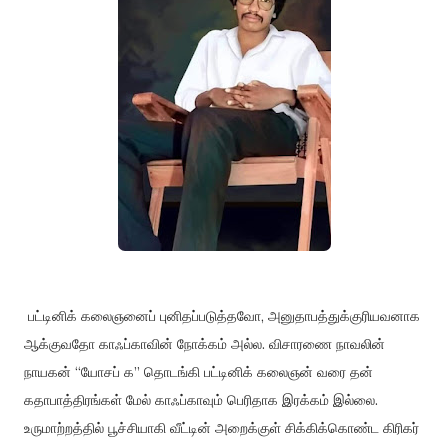
பட்டினிக்
கலைஞனைப்
புனிதப்படுத்தவோ
,
அனுதாபத்துக்குரியவனாக
ஆக்குவதோ
காஃப்காவின்
நோக்கம்
அல்ல
.
விசாரணை
நாவலின்
நாயகன்
“
யோசப்
க
”
தொடங்கி
பட்டினிக்
கலைஞன்
வரை
தன்
கதாபாத்திரங்கள்
மேல்
காஃப்காவும்
பெரிதாக
இரக்கம்
இல்லை
.
உருமாற்றத்தில்
பூச்சியாகி
வீட்டின்
அறைக்குள்
சிக்கிக்கொண்ட
கிரிகர்