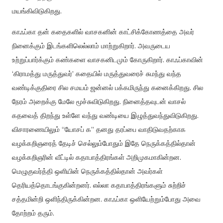
மயங்கிவிடுகிறது
.
காஃப்கா
தன்
கதைகளில்
வாசகனின்
காட்சிக்கோணத்தை
அவர்
நினைக்கும்
இடங்களிலெல்லாம்
மாற்றுகிறார்
.
அவருடைய
உற்றுப்பார்க்கும்
கண்களை
வாசகனிடமும்
கோருகிறார்
.
காஃப்காவின்
‘
கிராமத்து
மருத்துவர்
’
கதையில்
மருத்துவரைச்
சுமந்து
வந்த
வண்டிக்குதிரை
சில
சமயம்
ஜன்னல்
பக்கமிருந்து
கனைக்கிறது
.
சில
நேரம்
அறைக்கு
மேலே
மூச்சுவிடுகிறது
.
நினைத்தவுடன்
வாசல்
கதவைத்
திறந்து
உள்ளே
வந்து
வண்டியை
இழுத்துவந்துவிடுகிறது
.
விசாரணையிலும்
“
யோசப்
க
”
தனது
தரப்பை
வாதிடுவதற்காக
வழக்கறிஞரைத்
தேடிச்
செல்லும்போதும்
இதே
நெருக்கத்தில்தான்
வழக்கறிஞரின்
வீட்டில்
கதாபாத்திரங்கள்
அறிமுகமாகின்றன
.
மெழுகுவர்த்தி
ஒளியின்
நெருக்கத்தில்தான்
அவர்கள்
தெரியத்தொடங்குகின்றனர்
.
எல்லா
கதாபாத்திரங்களும்
சுற்றிச்
சத்தமின்றி
ஒளிந்திருக்கின்றன
.
காஃப்கா
ஒளியேற்றும்போது
அவை
தோற்றம்
தரும்
.