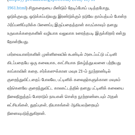
1961.html
)
சிறுகதையை
மீண்டும்
தேடிப்போய்
படித்தபோது
,
ஒடுக்குவது
,
ஒடுக்கப்படுவது
இரண்டுக்கும்
நடுவே
தாம்பத்யம்
போன்ற
அர்ப்பணிப்புமிக்க
பிணைப்பு
இருப்பதைத்தான்
காஃப்காவும்
தனது
உருவகக்கதைகளின்
வழியாக
வலுவாக
உரைத்தபடி
இருக்கிறார்
என்று
தோன்றியது
.
பார்வையாளர்களின்
முன்னிலையில்
கூண்டில்
அடைப்பட்டு
பட்டினி
கிடப்பதையே
ஒரு
கலையாக
,
காட்சியாக
நிகழ்த்துபவனை
பற்றியது
காப்காவின்
கதை
.
சர்க்கஸுக்கான
மவுசு
21-
ம்
நூற்றாண்டில்
குறைந்துவிட்டதைப்
போலவே
,
பட்டினிக்
கலைஞர்களுக்கான
மவுசும்
ஏற்கெனவே
குறைந்துவிட்ட
காலகட்டத்தில்
தனது
பட்டினிக்
கலையை
நிலைநிறுத்தப்
போராடும்
நாயகன்
சென்ற
நூற்றாண்டையும்
அதன்
லட்சியங்கள்
,
துறப்புகள்
,
தியாகங்கள்
ஆகியவற்றையும்
நினைவுபடுத்துகிறான்
.