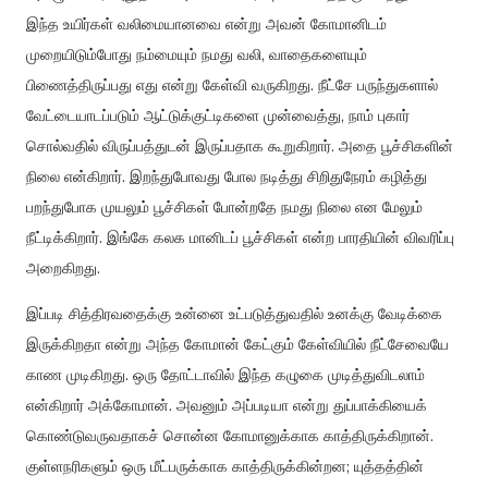
இந்த
உயிர்கள்
வலிமையானவை
என்று
அவன்
கோமானிடம்
முறையிடும்போது
நம்மையும்
நமது
வலி
,
வாதைகளையும்
பிணைத்திருப்பது
எது
என்று
கேள்வி
வருகிறது
.
நீட்சே
பருந்துகளால்
வேட்டையாடப்படும்
ஆட்டுக்குட்டிகளை
முன்வைத்து
,
நாம்
புகார்
சொல்வதில்
விருப்பத்துடன்
இருப்பதாக
கூறுகிறார்
.
அதை
பூச்சிகளின்
நிலை
என்கிறார்
.
இறந்துபோவது
போல
நடித்து
சிறிதுநேரம்
கழித்து
பறந்துபோக
முயலும்
பூச்சிகள்
போன்றதே
நமது
நிலை
என
மேலும்
நீட்டிக்கிறார்
.
இங்கே
கலக
மானிடப்
பூச்சிகள்
என்ற
பாரதியின்
விவரிப்பு
அறைகிறது
.
இப்படி
சித்திரவதைக்கு
உன்னை
உட்படுத்துவதில்
உனக்கு
வேடிக்கை
இருக்கிறதா
என்று
அந்த
கோமான்
கேட்கும்
கேள்வியில்
நீட்சேவையே
காண
முடிகிறது
.
ஒரு
தோட்டாவில்
இந்த
கழுகை
முடித்துவிடலாம்
என்கிறார்
அக்கோமான்
.
அவனும்
அப்படியா
என்று
துப்பாக்கியைக்
கொண்டுவருவதாகச்
சொன்ன
கோமானுக்காக
காத்திருக்கிறான்
.
குள்ளநரிகளும்
ஒரு
மீட்பருக்காக
காத்திருக்கின்றன
;
யுத்தத்தின்