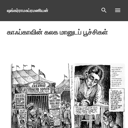
Skip to main content
ஷங்கர்ராமசுப்ரமணியன்
காஃப்காவின் கலக மானுடப் பூச்சிகள்