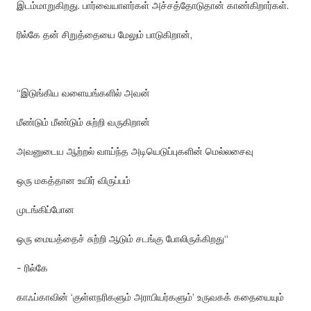
இடம்மாறுகிறது
.
பார்வையாளர்கள்
அச்சத்தோடுதான்
காண்கிறார்கள்
.
ரில்கே
தன்
சிறுத்தையை
மேலும்
பாடுகிறான்
,
“
இடுங்கிய
வளையங்களில்
அவன்
மீண்டும்
மீண்டும்
சுற்றி
வருகிறான்
அவனுடைய
ஆற்றல்
வாய்ந்த
அடியெடுப்புகளின்
மெல்லசைவு
ஒரு
மகத்தான
உயிர்
விருப்பம்
முடங்கிப்போன
ஒரு
மையத்தைச்
சுற்றி
ஆடும்
சடங்கு
போலிருக்கிறது
“
- ரில்கே
காஃப்காவின்
‘
குள்ளநரிகளும்
அராபியர்களும்
’
உருவகக்
கதையையும்