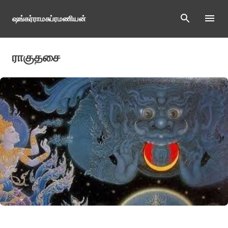
Skip to main content
ஷங்கர்ராமசுப்ரமணியன்
ராகுதசை