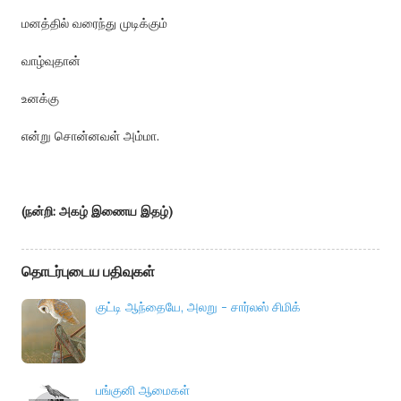
மனத்தில் வரைந்து முடிக்கும்
வாழ்வுதான்
உனக்கு
என்று சொன்னவள் அம்மா.
(நன்றி: அகழ் இணைய இதழ்)
தொடர்புடைய பதிவுகள்
குட்டி ஆந்தையே, அலறு - சார்லஸ் சிமிக்
பங்குனி ஆமைகள்