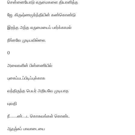
சென்னையோடு எருமைகளை தியானித்த
ஜே. கிருஷ்ணமூர்த்தியின் கண்கொண்டு
இறந்த அந்த எருமையைப் பார்க்காமல்
நீங்கவே முடியவில்லை.
0
அலைகளின் பின்னணியில்
புகைப்படப்பிடிப்புக்காக
வந்திருந்த பெயர் அறியவே முடியாத
யுவதி
நீ…….ண்….ட கொசுவங்கள் கொண்ட
ஆரஞ்சுப் பாவாடையை