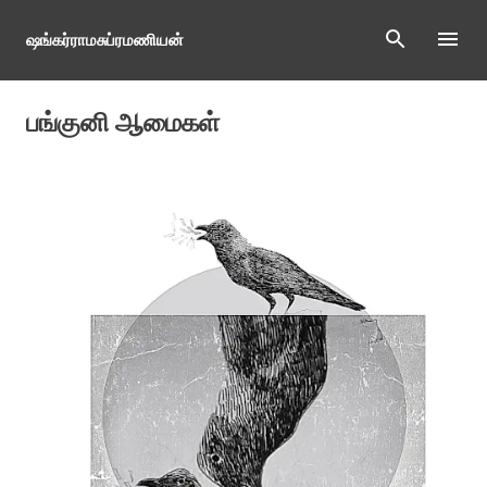
Skip to main content
ஷங்கர்ராமசுப்ரமணியன்
பங்குனி ஆமைகள்