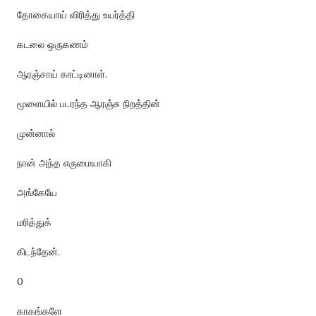
தோகையாய் விரித்து உயர்த்தி
கடலை ஒருகணம்
ஆரஞ்சாய் காட்டினாள்.
மூளையில் படரந்த ஆரஞ்சு நிறத்தின்
முன்னால்
நான் அந்த எருமையாகி
அங்கேயே
மரித்துக்
கிடந்தேன்.
0
காகங்களே