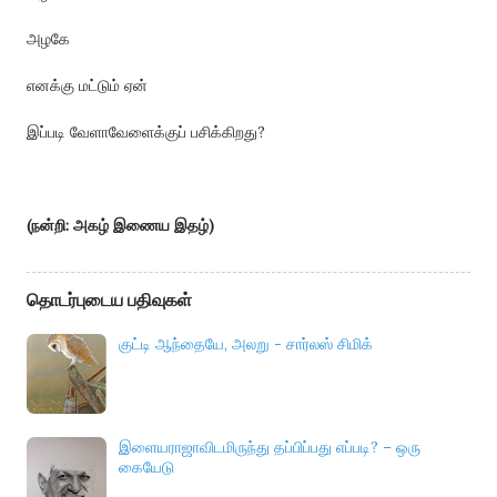
அழகே
எனக்கு மட்டும் ஏன்
இப்படி வேளாவேளைக்குப் பசிக்கிறது?
(நன்றி: அகழ் இணைய இதழ்)
தொடர்புடைய பதிவுகள்
குட்டி ஆந்தையே, அலறு - சார்லஸ் சிமிக்
இளையராஜாவிடமிருந்து தப்பிப்பது எப்படி? – ஒரு
கையேடு