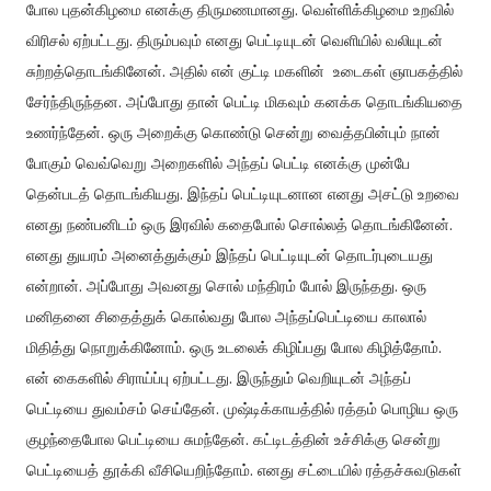
போல புதன்கிழமை எனக்கு திருமணமானது. வெள்ளிக்கிழமை உறவில்
விரிசல் ஏற்பட்டது. திரும்பவும் எனது பெட்டியுடன் வெளியில் வலியுடன்
சுற்றத்தொடங்கினேன். அதில் என் குட்டி மகளின் உடைகள் ஞாபகத்தில்
சேர்ந்திருந்தன. அப்போது தான் பெட்டி மிகவும் கனக்க தொடங்கியதை
உணர்ந்தேன். ஒரு அறைக்கு கொண்டு சென்று வைத்தபின்பும் நான்
போகும் வெவ்வெறு அறைகளில் அந்தப் பெட்டி எனக்கு முன்பே
தென்படத் தொடங்கியது. இந்தப் பெட்டியுடனான எனது அசட்டு உறவை
எனது நண்பனிடம் ஒரு இரவில் கதைபோல் சொல்லத் தொடங்கினேன்.
எனது துயரம் அனைத்துக்கும் இந்தப் பெட்டியுடன் தொடர்புடையது
என்றான். அப்போது அவனது சொல் மந்திரம் போல் இருந்தது. ஒரு
மனிதனை சிதைத்துக் கொல்வது போல அந்தப்பெட்டியை காலால்
மிதித்து நொறுக்கினோம். ஒரு உடலைக் கிழிப்பது போல கிழித்தோம்.
என் கைகளில் சிராய்ப்பு ஏற்பட்டது. இருந்தும் வெறியுடன் அந்தப்
பெட்டியை துவம்சம் செய்தேன். முஷ்டிக்காயத்தில் ரத்தம் பொழிய ஒரு
குழந்தைபோல பெட்டியை சுமந்தேன். கட்டிடத்தின் உச்சிக்கு சென்று
பெட்டியைத் தூக்கி வீசியெறிந்தோம். எனது சட்டையில் ரத்தச்சுவடுகள்