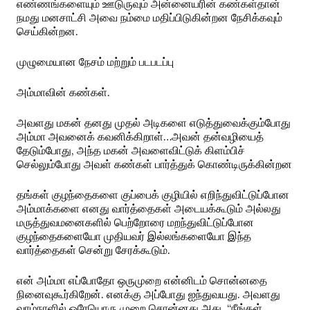
எண்ணங்களையும் ஊடுருவும் அன்னையரின் கண்கள்தான்
நமது மனசாட்சி அவை நம்மை மதிப்பிடுகின்றன நேசிக்கவும்
செய்கின்றன.
முழுமையான நேசம் மற்றும் படபடப்பு
அம்மாவின் கண்கள்.
அவளது மகன் தனது முதல் அடிகளை எடுத்துவைக்கும்போது
அம்மா அவனைக் கவனிக்கிறாள்…அவன் தன்வழியைத்
தேடும்போது, அந்த மகன் அவளைவிட்டுக் கிளம்பிச்
செல்லும்போது அவள் கண்கள் பார்த்துக் கொண்டிருக்கின்றன
தங்கள் குழந்தைகளை குப்பைக் குழியில் எறிந்துவிட்டுப்போன
அம்மாக்களை எனது வார்த்தைகள் அடையக்கூடும் அல்லது
மருத்துவமனைகளில் பெற்றோரை மறந்துவிட்டுப்போன
குழந்தைகளையோ முதியவர் இல்லங்களையோ இந்த
வார்த்தைகள் சென்று சேரக்கூடும்.
என் அம்மா எப்போதோ ஒருமுறை என்னிடம் சொன்னதை
நினைவுகூர்கிறேன். எனக்கு அப்போது ஐந்துவயது. அவளது
வாழ்நாளில் ஒரேயொரு முறை சொன்னது அது. “நீங்கள்