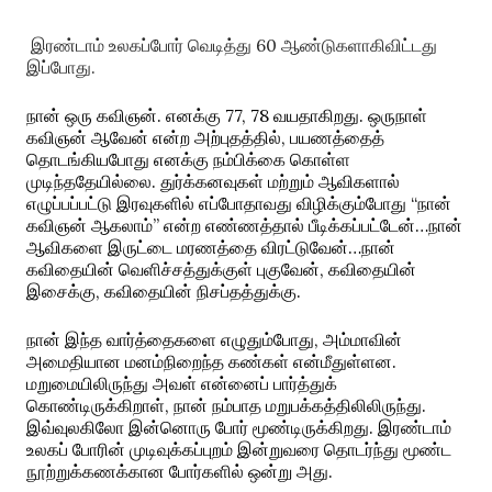
இரண்டாம் உலகப்போர் வெடித்து 60 ஆண்டுகளாகிவிட்டது
இப்போது.
நான் ஒரு கவிஞன். எனக்கு 77, 78 வயதாகிறது. ஒருநாள்
கவிஞன் ஆவேன் என்ற அற்புதத்தில், பயணத்தைத்
தொடங்கியபோது எனக்கு நம்பிக்கை கொள்ள
முடிந்ததேயில்லை. துர்க்கனவுகள் மற்றும் ஆவிகளால்
எழுப்பப்பட்டு இரவுகளில் எப்போதாவது விழிக்கும்போது “நான்
கவிஞன் ஆகலாம்” என்ற எண்ணத்தால் பீடிக்கப்பட்டேன்…நான்
ஆவிகளை இருட்டை மரணத்தை விரட்டுவேன்…நான்
கவிதையின் வெளிச்சத்துக்குள் புகுவேன், கவிதையின்
இசைக்கு, கவிதையின் நிசப்தத்துக்கு.
நான் இந்த வார்த்தைகளை எழுதும்போது, அம்மாவின்
அமைதியான மனம்நிறைந்த கண்கள் என்மீதுள்ளன.
மறுமையிலிருந்து அவள் என்னைப் பார்த்துக்
கொண்டிருக்கிறாள், நான் நம்பாத மறுபக்கத்திலிலிருந்து.
இவ்வுலகிலோ இன்னொரு போர் மூண்டிருக்கிறது. இரண்டாம்
உலகப் போரின் முடிவுக்கப்புறம் இன்றுவரை தொடர்ந்து மூண்ட
நூற்றுக்கணக்கான போர்களில் ஒன்று அது.