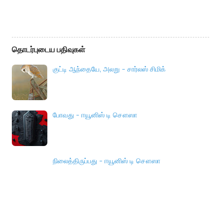
தொடர்புடைய பதிவுகள்
குட்டி ஆந்தையே, அலறு - சார்லஸ் சிமிக்
போவது - ஈயூனிஸ் டி சௌஸா
நிலைத்திருப்பது - ஈயூனிஸ் டி சௌஸா