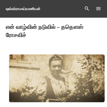
Skip to main content
ஷங்கர்ராமசுப்ரமணியன்
என் வாழ்வின் நடுவில் – ததௌஸ்
ரோசவிச்