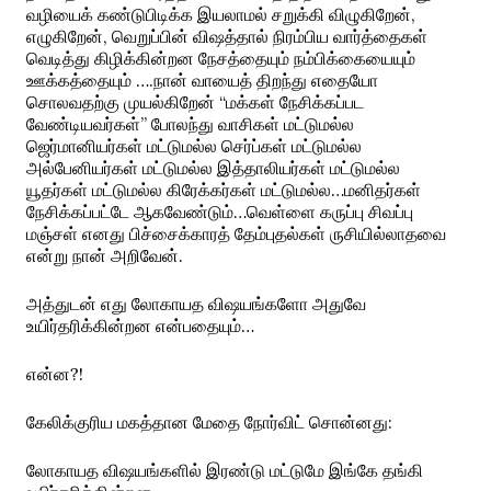
வழியைக் கண்டுபிடிக்க இயலாமல் சறுக்கி விழுகிறேன்,
எழுகிறேன், வெறுப்பின் விஷத்தால் நிரம்பிய வார்த்தைகள்
வெடித்து கிழிக்கின்றன நேசத்தையும் நம்பிக்கையையும்
ஊக்கத்தையும் ….நான் வாயைத் திறந்து எதையோ
சொலவதற்கு முயல்கிறேன் “மக்கள் நேசிக்கப்பட
வேண்டியவர்கள்” போலந்து வாசிகள் மட்டுமல்ல
ஜெர்மானியர்கள் மட்டுமல்ல செர்ப்கள் மட்டுமல்ல
அல்பேனியர்கள் மட்டுமல்ல இத்தாலியர்கள் மட்டுமல்ல
யூதர்கள் மட்டுமல்ல கிரேக்கர்கள் மட்டுமல்ல…மனிதர்கள்
நேசிக்கப்பட்டே ஆகவேண்டும்…வெள்ளை கருப்பு சிவப்பு
மஞ்சள் எனது பிச்சைக்காரத் தேம்புதல்கள் ருசியில்லாதவை
என்று நான் அறிவேன்.
அத்துடன் எது லோகாயத விஷயங்களோ அதுவே
உயிர்தரிக்கின்றன என்பதையும்…
என்ன?!
கேலிக்குரிய மகத்தான மேதை நோர்விட் சொன்னது:
லோகாயத விஷயங்களில் இரண்டு மட்டுமே இங்கே தங்கி