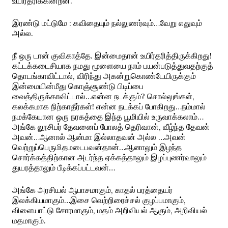
உயிர்தரிக்கின்றன.
இரண்டு மட்டுமே : கவிதையும் நல்லுணர்வும்…வேறு எதுவும்
அல்ல.
நீ ஒரு டான் குவிகாத்தே. இன்மைதான் உயிர்தரித்திருக்கிறது!
கட்டக்கடைசியாக நமது மூளையை நாம் பயன்படுத்துவதற்குத்
தொடங்காவிட்டால், விரிந்து அகன்றுகொண்டேயிருக்கும்
இன்மையின்மீது கொஞ்சூண்டு பிடிப்பை
வைத்திருக்காவிட்டால்…என்ன நடக்கும்? சொல்லுங்கள்,
கலக்கமாக நிற்காதீர்கள்! என்ன நடக்கப் போகிறது…நம்மால்
நமக்கேயான ஒரு நரகத்தை இந்த பூமியில் உருவாக்கலாம்…
அங்கே லூசிபர் தேவனைப் போலத் தெரிவான், வீழ்ந்த தேவன்
அவன்…ஆனால் ஆன்மா இல்லாதவன் அல்ல …அவன்
வெற்றுப்பெருமிதமடைபவன்தான்…ஆனாலும் இழந்த
சொர்க்கத்திற்கான அடர்ந்த ஏக்கத்தாலும் இழப்புணர்வாலும்
துயரத்தாலும் பீடிக்கப்பட்டவன்…
அங்கே அரசியல் ஆபாசமாகும், காதல் பரத்தையர்
இலக்கியமாகும்…இசை வெற்றிரைச்சல் குழப்பமாகும்,
விளையாட்டு சோரமாகும், மதம் அறிவியல் ஆகும், அறிவியல்
மதமாகும்.