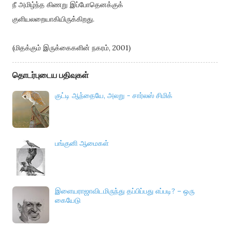
நீ அமிழ்ந்த கிணறு இப்போதெனக்குக்
குளியலறையாகியிருக்கிறது.
(மிதக்கும் இருக்கைகளின் நகரம், 2001)
தொடர்புடைய பதிவுகள்
குட்டி ஆந்தையே, அலறு - சார்லஸ் சிமிக்
பங்குனி ஆமைகள்
இளையராஜாவிடமிருந்து தப்பிப்பது எப்படி? – ஒரு
கையேடு