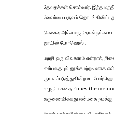
தேவதச்சன் சொல்வார். இந்த மறத
வேண்டிய பருவம் தொடங்கிவிட்டத
நினைவு அல்ல மறதிதான் நம்மை ம
லூயிஸ் போர்ஹெஸ் .
மறதி ஒரு விவகாரம் என்றால், நி
என்பதையும் தூக்கமற்றவனாக என்
ஞாபகப்படுத்துகின்றன . போர்ஹ
எழுதிய கதை Funes the memorius
கருணைமிக்கது என்பதை நமக்கு ந
“நான் உறக்கமின்மை வியாதியால் 