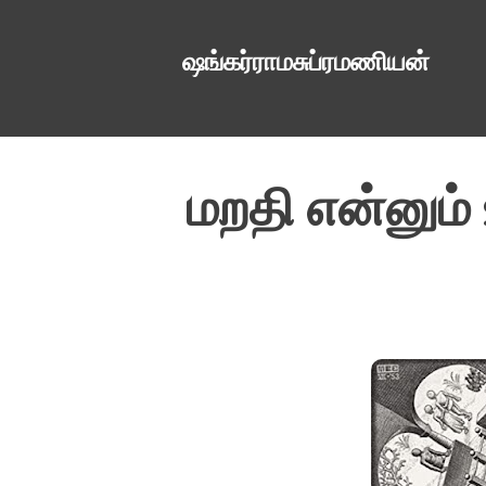
ஷங்கர்ராமசுப்ரமணியன்
மறதி என்னும் 