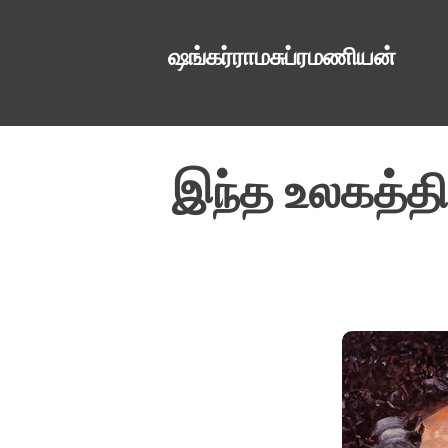
ஷங்கர்ராமசுப்ரமணியன்
இந்த உலகத்தி