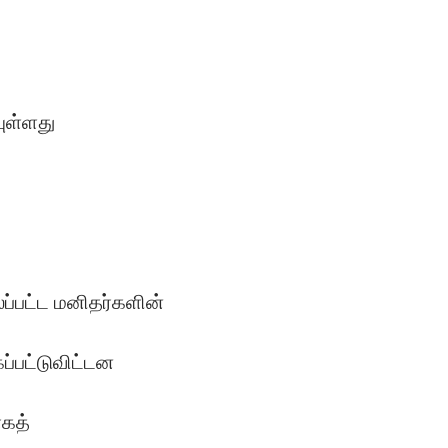
யுள்ளது
்பட்ட மனிதர்களின்
்பட்டுவிட்டன
கத்