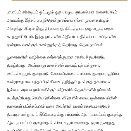
பரபரப்பும் சந்தடியும் ஓட்டமும் ஒரு பழைய ஞாபகமென அசைபோடும்
அளவுக்கு இந்தப் பெருந்தொற்று நம்மை எல்லா முனைகளிலும்
அறைந்து வீட்டில் இருத்தி வைத்து, கிட்டத்தட்ட ஒரு வருடத்தைக்
கடந்துவிட்டோம். இந்த நாட்களில் அதிகம் பாதிக்கப்பட்ட உயிர்களில்
ஒன்றாக எனக்குக் கண்ணுக்குத் தெரிவது, தெரு நாய்கள்.
பூனைகளின் வாழ்க்கை என்றைக்குமான ரகசியத்துடனேயே
திகழ்கிறது. அவர்களது உலகத்தில் உணவுப் பற்றாக்குறை,
ஊட்டச்சத்துக் குறைபாடு, வேலையின்மை, சம்பளக் குறைப்பு, குடும்ப
வன்முறை என எந்தப் பிரச்சினை குறித்தும் நமக்குத் தகவல்கள்
இல்லை. அவை நாம் வசிக்கும் வீடுகளில் தெருக்களில் நம்மைக்
கடக்கும்போது தென்படுகின்றன. வீடுகளில் சமையலுக்காக மீனின்
தலைகள் பிய்க்கப்படும் வரை அவற்றின் உலகம் ரகசியமாகவேத்
திகழும் என்று நாம் இப்போதைக்கு நம்பலாம். ஆள் நடமாட்டம் குறைந்து,
ஆள் நடமாட்டம் குறைவதால் கிடைக்கும் உணவாதாரமும் குறைந்து
காலி வீடுகள் அதிகரித்துக் கொண்டிருக்கும் தெருக்களில்,