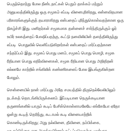
பெருந்தொற்று போல நீண்டநாட்கள் பெறும் தாக்கம் மற்றும்
அனுபவத்திலிருந்து ஒரு சமூகம் எப்படி வினைபுரிகிறது, என்னவிதமான
பரிகாரங்களுக்குத் தயாராகிறது என்பதைப் புரிந்துகொள்வதற்கான ஒரு
நிகழ்ச்சி இது. மனிதர்கள் சமூகமாக தன்னைச் சார்ந்திருக்கும் ஓர்
உயிர் உலகத்தைப் போஷிப்பதற்கு, கூட்டு நனவிலியின் தளத்திலிருந்து
எப்படி பொதுவில் வெளிப்படுகிறார்கள் என்பதைப் பார்ப்பதற்கான
சந்தர்ப்பம் இது. சமூகப் பொது மனம், சமூகப் பொது மொழி, சமூக
ரீதியான பொது எதிர்வினைகள், சமூக ரீதியான பொது அறிதிறன்
எல்லாமே காற்றில் சங்கிலிக் கண்ணிகளைப் போல இயங்குகின்றன
போலும்.
சென்னையில் நான் பார்ப்பது அதே சமயத்தில் திருநெல்வேலியிலும்
நடக்கத் தொடங்கியிருக்கலாம். இப்படியான நெருக்கடியான
தருணங்களில் யாரும் கூடிப் பேசிக்கொள்ளாமலேயே எங்கேயோ ஏதோ
ஒன்று கூடித் தெரிந்து, கூடாமல் கூடி வினையாற்றிக்
கொண்டிருக்கிறது; அது நல்வினை, தீவினை, நம்பிக்கை,
மூடநம்பிக்கை என அருங்கயிற்றால் கட்டப்படுவதற்கு முன்பாக.