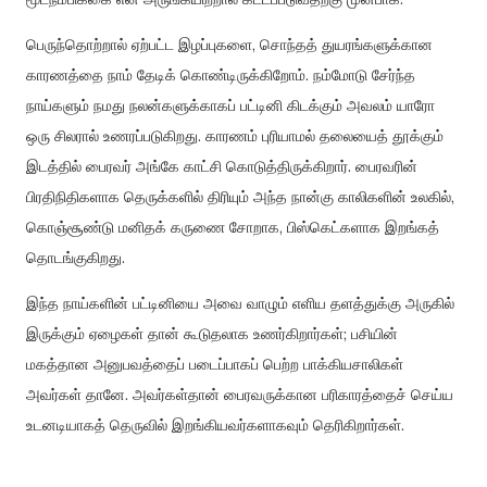
பெருந்தொற்றால் ஏற்பட்ட இழப்புகளை, சொந்தத் துயரங்களுக்கான
காரணத்தை நாம் தேடிக் கொண்டிருக்கிறோம். நம்மோடு சேர்ந்த
நாய்களும் நமது நலன்களுக்காகப் பட்டினி கிடக்கும் அவலம் யாரோ
ஒரு சிலரால் உணரப்படுகிறது. காரணம் புரியாமல் தலையைத் தூக்கும்
இடத்தில் பைரவர் அங்கே காட்சி கொடுத்திருக்கிறார். பைரவரின்
பிரதிநிதிகளாக தெருக்களில் திரியும் அந்த நான்கு காலிகளின் உலகில்,
கொஞ்சூண்டு மனிதக் கருணை சோறாக, பிஸ்கெட்களாக இறங்கத்
தொடங்குகிறது.
இந்த நாய்களின் பட்டினியை அவை வாழும் எளிய தளத்துக்கு அருகில்
இருக்கும் ஏழைகள் தான் கூடுதலாக உணர்கிறார்கள்; பசியின்
மகத்தான அனுபவத்தைப் படைப்பாகப் பெற்ற பாக்கியசாலிகள்
அவர்கள் தானே. அவர்கள்தான் பைரவருக்கான பரிகாரத்தைச் செய்ய
உடனடியாகத் தெருவில் இறங்கியவர்களாகவும் தெரிகிறார்கள்.