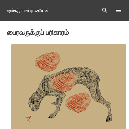
Skip to main content
ஷங்கர்ராமசுப்ரமணியன்
பைரவருக்குப் பரிகாரம்