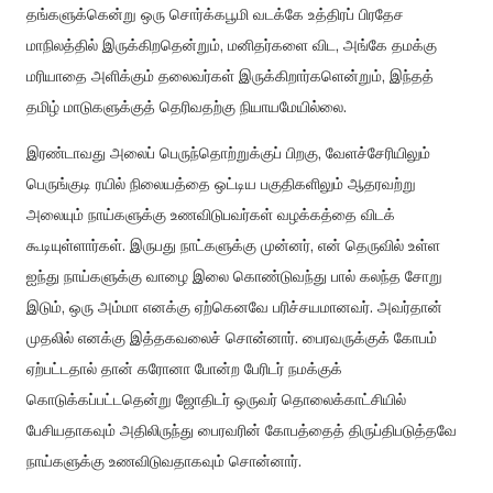
தங்களுக்கென்று ஒரு சொர்க்கபூமி வடக்கே உத்திரப் பிரதேச
மாநிலத்தில் இருக்கிறதென்றும், மனிதர்களை விட, அங்கே தமக்கு
மரியாதை அளிக்கும் தலைவர்கள் இருக்கிறார்களென்றும், இந்தத்
தமிழ் மாடுகளுக்குத் தெரிவதற்கு நியாயமேயில்லை.
இரண்டாவது அலைப் பெருந்தொற்றுக்குப் பிறகு, வேளச்சேரியிலும்
பெருங்குடி ரயில் நிலையத்தை ஒட்டிய பகுதிகளிலும் ஆதரவற்று
அலையும் நாய்களுக்கு உணவிடுபவர்கள் வழக்கத்தை விடக்
கூடியுள்ளார்கள். இருபது நாட்களுக்கு முன்னர், என் தெருவில் உள்ள
ஐந்து நாய்களுக்கு வாழை இலை கொண்டுவந்து பால் கலந்த சோறு
இடும், ஒரு அம்மா எனக்கு ஏற்கெனவே பரிச்சயமானவர். அவர்தான்
முதலில் எனக்கு இத்தகவலைச் சொன்னார். பைரவருக்குக் கோபம்
ஏற்பட்டதால் தான் கரோனா போன்ற பேரிடர் நமக்குக்
கொடுக்கப்பட்டதென்று ஜோதிடர் ஒருவர் தொலைக்காட்சியில்
பேசியதாகவும் அதிலிருந்து பைரவரின் கோபத்தைத் திருப்திபடுத்தவே
நாய்களுக்கு உணவிடுவதாகவும் சொன்னார்.