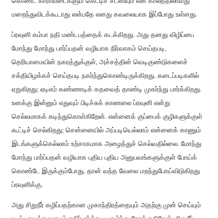
கொண்ட காராவடைகளும் கெட்டிச் சட்னியும் என் காலத்திலாவது
மறைந்துவிடக்கூடாது என்பதே எனது கவலையாக இப்போது உள்ளது.
ப்ரவுனி கம்பா நதி மண்டபத்தைக் கடக்கிறது. அது தனது விழிப்பை
மோந்து மோந்து பார்ப்பதன் வழியாக நிர்வாகம் செய்தபடி,
தெரியாமையின் நகரத்துக்குள், அச்சத்தின் வெடிகுண்டுகளைச்
சக்தியிழக்கச் செய்தபடி நகர்ந்துகொண்டிருக்கிறது. கடைப்படிகளில்
ஏறுகிறது; ஏடிஎம் கண்ணாடிக் கதவைத் தாண்டி முகர்ந்து பார்க்கிறது.
உனக்கு இன்னும் எதுவும் பிடிச்சுக் காணலை ப்ரவுனி என்று
செல்லமாகக் கடிந்துகொள்கிறேன். என்னைக் குப்பைக் குழிகளுக்குள்
கூட்டிச் செல்கிறது; சென்னையில் அப்படியெல்லாம் என்னைக் காணும்
இடங்களுக்கெல்லாம் உற்சாகமாக அழைத்துச் செல்வதில்லை. மோந்து
மோந்து பார்ப்பதன் வழியாக புதிய புதிய அனுபவங்களுக்குள் போய்க்
கொண்டே இருக்கும்போது, தான் வந்த வேலை மறந்துபோய்விடுகிறது
ப்ரவுனிக்கு.
அது சிறுநீர் கழிப்பதற்கான முகாந்திரத்தையும் அதற்கு முன் செய்யும்