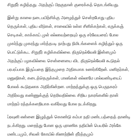
சிறுநீர் கழித்தது. அதற்குப் பிறகுதான் குரைக்கத் தொடங்கியது.
இன்று காலை நடைபயிற்சிக்கு அழைத்துச் சென்றபோது புதிய
தெருக்கள், புதிய வீடுகள், சாலையில் உள்ள சீனிக்கற்கள், எருக்கஞ்
செடிகள், காக்காய் முள் எல்லாவற்றையும் ஒரு சர்வேயரைப் போல
முகர்ந்து முகரந்து பார்த்தபடி நாற்பது நிமிடங்களைக் கழித்தும் ஒரு
பொட்டுக்கூட சிறுநீர் கழிக்கவில்லை. திருநெல்வேலி இன்னமும்
அதற்குப் பழகவில்லை. சென்னையை விட திருநெல்வேலி கூடுதல்
பரபரப்பாக இருப்பதை இந்தமுறை அதிகமாக உணர்கிறேன். மனிதர்கள்,
மனுஷிகள், கடைத்தெருக்கள், பாலங்கள் எல்லாமே பால்வண்டியைப்
போலக் கூடுதலாக அதிர்கின்றன. மாற்றத்துக்கு ஒரு பெருநகரம்
அதிர்வது கண்ணுக்குத் தெரிவதில்லை. சிறிய நகரங்களில் தான்
மாற்றம் ரத்தக்களறியாக வகிர்வது போல நடக்கிறது.
ப்ரவுனி என்னை இழுத்துக் கொண்டு கம்பா நதி மண்டபத்தைத் தாண்டி
நடக்கிறது. மறைந்து போன ஒரு புராணிக நதியின் பெயரில் அங்கே
மண்டபமும், சிவன் கோயில் கிணற்றின் தீர்த்தமும்