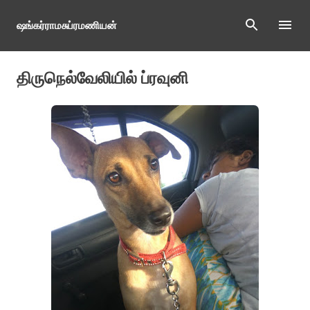
Skip to main content
ஷங்கர்ராமசுப்ரமணியன்
திருநெல்வேலியில் ப்ரவுனி