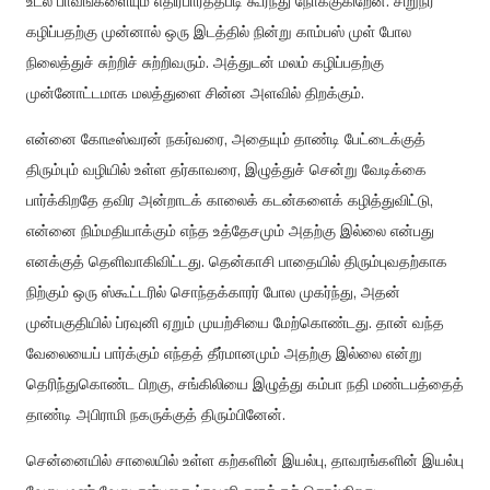
உடல் பாவங்களையும் எதிர்பார்த்தபடி கூர்ந்து நோக்குகிறேன். சிறுநீர்
கழிப்பதற்கு முன்னால் ஒரு இடத்தில் நின்று காம்பஸ் முள் போல
நிலைத்துச் சுற்றிச் சுற்றிவரும். அத்துடன் மலம் கழிப்பதற்கு
முன்னோட்டமாக மலத்துளை சின்ன அளவில் திறக்கும்.
என்னை கோடீஸ்வரன் நகர்வரை, அதையும் தாண்டி பேட்டைக்குத்
திரும்பும் வழியில் உள்ள தர்காவரை, இழுத்துச் சென்று வேடிக்கை
பார்க்கிறதே தவிர அன்றாடக் காலைக் கடன்களைக் கழித்துவிட்டு,
என்னை நிம்மதியாக்கும் எந்த உத்தேசமும் அதற்கு இல்லை என்பது
எனக்குத் தெளிவாகிவிட்டது. தென்காசி பாதையில் திரும்புவதற்காக
நிற்கும் ஒரு ஸ்கூட்டரில் சொந்தக்காரர் போல முகர்ந்து, அதன்
முன்பகுதியில் ப்ரவுனி ஏறும் முயற்சியை மேற்கொண்டது. தான் வந்த
வேலையைப் பார்க்கும் எந்தத் தீர்மானமும் அதற்கு இல்லை என்று
தெரிந்துகொண்ட பிறகு, சங்கிலியை இழுத்து கம்பா நதி மண்டபத்தைத்
தாண்டி அபிராமி நகருக்குத் திரும்பினேன்.
சென்னையில் சாலையில் உள்ள கற்களின் இயல்பு, தாவரங்களின் இயல்பு