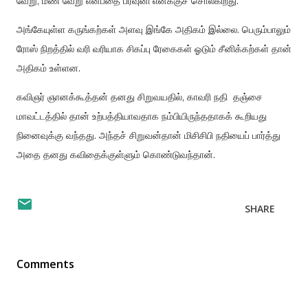
வேறு, மண் வேறு என்பதை ப்ரவுனி எனக்குச் சொல்கிறது.
அங்கேயுள்ள கருங்கற்கள் அளவு இங்கே அதிகம் இல்லை. பெரும்பாலும்
ரோஸ் நிறத்தில் வரி வரியாக சிகப்பு ரேகைகள் ஓடும் சீனிக்கற்கள் தான்
அதிகம் உள்ளன.
கவிஞர் ஞானக்கூத்தன் தனது சிறுவயதில், காவரி நதி தஞ்சை
மாவட்டத்தில் தான் உற்பத்தியாவதாக நம்பியிருந்ததாகக் கூறியது
நினைவுக்கு வந்தது. அந்தச் சிறுவன்தான் மிசிசிபி நதியைப் பார்த்து
அதை தனது கவிதைக்குள்ளும் கொண்டுவந்தான்.
SHARE
Comments