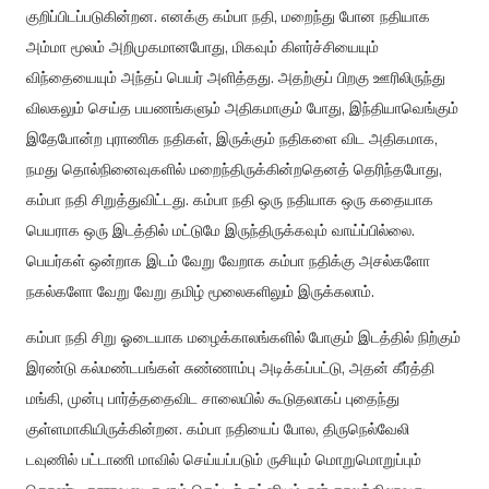
குறிப்பிடப்படுகின்றன. எனக்கு கம்பா நதி, மறைந்து போன நதியாக
அம்மா மூலம் அறிமுகமானபோது, மிகவும் கிளர்ச்சியையும்
விந்தையையும் அந்தப் பெயர் அளித்தது. அதற்குப் பிறகு ஊரிலிருந்து
விலகலும் செய்த பயணங்களும் அதிகமாகும் போது, இந்தியாவெங்கும்
இதேபோன்ற புராணிக நதிகள், இருக்கும் நதிகளை விட அதிகமாக,
நமது தொல்நினைவுகளில் மறைந்திருக்கின்றதெனத் தெரிந்தபோது,
கம்பா நதி சிறுத்துவிட்டது. கம்பா நதி ஒரு நதியாக ஒரு கதையாக
பெயராக ஒரு இடத்தில் மட்டுமே இருந்திருக்கவும் வாய்ப்பில்லை.
பெயர்கள் ஒன்றாக இடம் வேறு வேறாக கம்பா நதிக்கு அசல்களோ
நகல்களோ வேறு வேறு தமிழ் மூலைகளிலும் இருக்கலாம்.
கம்பா நதி சிறு ஓடையாக மழைக்காலங்களில் போகும் இடத்தில் நிற்கும்
இரண்டு கல்மண்டபங்கள் சுண்ணாம்பு அடிக்கப்பட்டு, அதன் கீர்த்தி
மங்கி, முன்பு பார்த்ததைவிட சாலையில் கூடுதலாகப் புதைந்து
குள்ளமாகியிருக்கின்றன. கம்பா நதியைப் போல, திருநெல்வேலி
டவுணில் பட்டாணி மாவில் செய்யப்படும் ருசியும் மொறுமொறுப்பும்