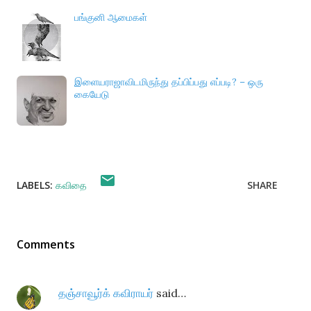
பங்குனி ஆமைகள்
இளையராஜாவிடமிருந்து தப்பிப்பது எப்படி? – ஒரு
கையேடு
LABELS:
கவிதை
SHARE
Comments
தஞ்சாவூர்க் கவிராயர்
said…