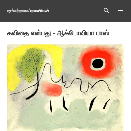
Skip to main content
ஷங்கர்ராமசுப்ரமணியன்
கவிதை என்பது - ஆக்டோவியா பாஸ்