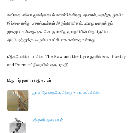
கவிதை, எல்லா முகத்தையும் காண்பிக்கிறது. ஆனால், அதற்கு முகமே
இல்லை என்று சொல்பவர்கள் இருக்கிறார்கள். பாழை மறைக்கும்
முகமூடி கவிதை. ஒவ்வொரு மனித முயற்சியின் மிதமிஞ்சிய
ஆடம்பரத்துக்கு அழகிய சாட்சியாக கவிதை உள்ளது.
(ஆக்டோவியா பாஸின் The Bow and the Lyre நூலில் உள்ள Poetry
and Poem கட்டுரையின் ஒரு பகுதி)
தொடர்புடைய பதிவுகள்
குட்டி ஆந்தையே, அலறு - சார்லஸ் சிமிக்
பங்குனி ஆமைகள்