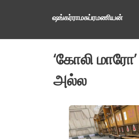
ஷங்கர்ராமசுப்ரமணியன்
‘கோலி மாரோ’ த
அல்ல