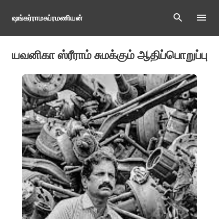
Skip to main content
ஷங்கர்ராமசுப்ரமணியன்
யவனிகா ஸ்ரீராம் சுமக்கும் ஆதிப்பொறுப்பு