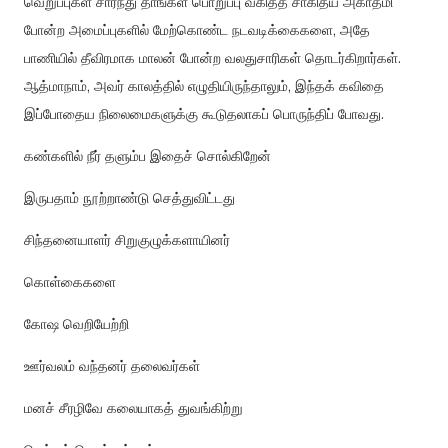
வெறுப்புகள் சார்ந்து தாங்கள் பொறுப்பு வகித்த சாகித்ய அகாதமி
போன்ற அமைப்புகளில் மேற்கொண்ட நடவடிக்கைகளை, அதே
பாணியில் தீவிரமாக மாலன் போன்ற வலதுசாரிகள் தொடர்கிறார்கள்.
ஆத்மாநாம், அவர் காலத்தில் எழுதியிருந்தாலும், இந்தக் கவிதை
இப்போதைய நிலைமைகளுக்கு கூடுதலாகப் பொருந்திப் போவது.
கண்களில் நீர் தளும்ப இதைச் சொல்கிறேன்
இருபதாம் நூற்றாண்டு செத்துவிட்டது
சிந்தனையாளர் சிறுகுழுக்களாயினர்
கொள்கைகளை
கோஷ வெறியேற்றி
ஊர்வலம் வந்தனர் தலைவர்கள்
மனச் சீரழிவே கலையாகத் துவங்கிற்று