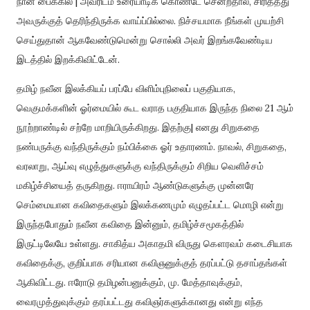
நான் பைக்கில் | அவரிடம் உரையாடிக் கொண்டே சென்றதால், சிரித்தது
அவருக்குத் தெரிந்திருக்க வாய்ப்பில்லை. நிச்சயமாக நீங்கள் முயற்சி
செய்துதான் ஆகவேண்டுமென்று சொல்லி அவர் இறங்கவேண்டிய
இடத்தில் இறக்கிவிட்டேன்.
தமிழ் நவீன இலக்கியப் பரப்பே விளிம்புநிலைப் பகுதியாக,
வெகுமக்களின் ஓர்மையில் கூட வராத பகுதியாக இருந்த நிலை 21 ஆம்
நூற்றாண்டில் சற்றே மாறியிருக்கிறது. இதற்கு| எனது சிறுகதை
நண்பருக்கு வந்திருக்கும் நம்பிக்கை ஓர் உதாரணம். நாவல், சிறுகதை,
வரலாறு, ஆய்வு எழுத்துகளுக்கு வந்திருக்கும் சிறிய வெளிச்சம்
மகிழ்ச்சியைத் தருகிறது. ஈராயிரம் ஆண்டுகளுக்கு முன்னரே
செம்மையான கவிதைகளும் இலக்கணமும் எழுதப்பட்ட மொழி என்று
இருந்தபோதும் நவீன கவிதை இன்னும், தமிழ்ச்சமூகத்தில்
இருட்டிலேயே உள்ளது. சாகித்ய அகாதமி விருது கௌரவம் கடைசியாக
கவிதைக்கு, குறிப்பாக சரியான கவிஞனுக்குத் தரப்பட்டு தசாப்தங்கள்
ஆகிவிட்டது. ஈரோடு தமிழன்பனுக்கும், மு. மேத்தாவுக்கும்,
வைரமுத்துவுக்கும் தரப்பட்டது கவிஞர்களுக்கானது என்று எந்த