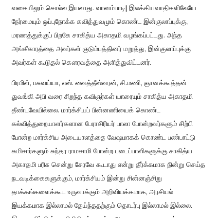
வகையிலும் சொல்ல இயலாது. வானம்பாடி| இலக்கியவாதிகளிலேயே
நேர்மையும் ஒப்புநோக்க கவித்துவமும் கொண்ட இன்குலாப்புக்கு,
மரணத்துக்குப் பிறகே சாகித்ய அகாதமி வழங்கப்பட்டது. அந்த
அங்கீகாரத்தை அவர்கள் குடும்பத்தினர் மறுத்து, இன்குலாப்புக்கு
அவர்கள் கூடுதல் கௌரவத்தை அளித்துவிட்டனர்.
பிரமிள், பசுவய்யா, எஸ். வைத்தீஸ்வரன், சி.மணி, ஞானக்கூத்தன்
துவங்கி அபி வரை சிறந்த கவிஞர்கள் யாரையும் சாகித்ய அகாதமி
தீண்டவேயில்லை. மார்க்சியப் பின்னணியைக் கொண்ட
கல்வித்துறையாளர்களான பேராசிரியர் பாலா போன்றவர்களும் சிற்பி
போன்ற மார்க்சிய அடையாளத்தை வேஷமாகக் கொண்ட பண்பாட்டு
கமிசார்களும் சுந்தர ராமசாமி போன்ற படைப்பாளிகளுக்கு சாகித்ய
அகாதமி பரிசு சென்று சேரவே கூடாது என்று தீர்க்கமாக நின்று செய்த
நடவடிக்கைகளுக்கும், மார்க்சியம் இன்று சின்னஞ்சிறு
தாக்கங்களைக்கூட உருவாக்கும் அறிவியக்கமாக, அரசியல்
இயக்கமாக இல்லாமல் தேய்ந்ததற்கும் தொடர்பு இல்லாமல் இல்லை.