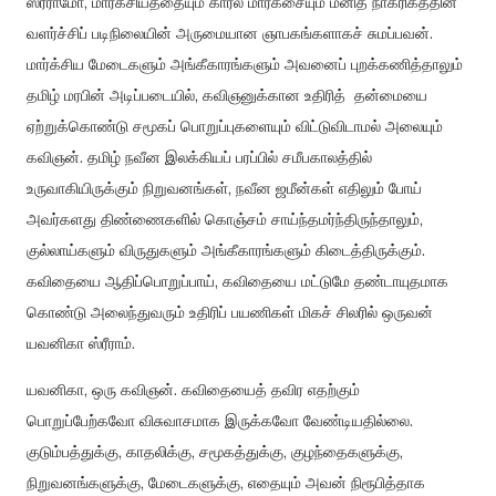
ஸ்ரீராமோ, மார்க்சியத்தையும் கார்ல் மார்க்சையும் மனித நாகரிகத்தின்
வளர்ச்சிப் படிநிலையின் அருமையான ஞாபகங்களாகச் சுமப்பவன்.
மார்க்சிய மேடைகளும் அங்கீகாரங்களும் அவனைப் புறக்கணித்தாலும்
தமிழ் மரபின் அடிப்படையில், கவிஞனுக்கான உதிரித் தன்மையை
ஏற்றுக்கொண்டு சமூகப் பொறுப்புகளையும் விட்டுவிடாமல் அலையும்
கவிஞன். தமிழ் நவீன இலக்கியப் பரப்பில் சமீபகாலத்தில்
உருவாகியிருக்கும் நிறுவனங்கள், நவீன ஜமீன்கள் எதிலும் போய்
அவர்களது திண்ணைகளில் கொஞ்சம் சாய்ந்தமர்ந்திருந்தாலும்,
குல்லாய்களும் விருதுகளும் அங்கீகாரங்களும் கிடைத்திருக்கும்.
கவிதையை ஆதிப்பொறுப்பாய், கவிதையை மட்டுமே தண்டாயுதமாக
கொண்டு அலைந்துவரும் உதிரிப் பயணிகள் மிகச் சிலரில் ஒருவன்
யவனிகா ஸ்ரீராம்.
யவனிகா, ஒரு கவிஞன். கவிதையைத் தவிர எதற்கும்
பொறுப்பேற்கவோ விசுவாசமாக இருக்கவோ வேண்டியதில்லை.
குடும்பத்துக்கு, காதலிக்கு, சமூகத்துக்கு, குழந்தைகளுக்கு,
நிறுவனங்களுக்கு, மேடைகளுக்கு, எதையும் அவன் நிரூபித்தாக