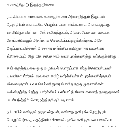
கவனத்தோடு இருந்ததில்லை.
முக்கியமாக சமகாலக் கலைஞர்களை அவமதித்தும் இருட்டில்
ஆழ்த்தியும் வைக்கவே பெரும்பாலான தர்க்கங்கள் அவர்களுக்கு
உதவியிருக்கின்றன. பின் நவீனத்துவம், அமைப்பியல் என எல்லாக்
கோட்பாடுகளும் அதற்காக செலவிடப்பட்டிருக்கின்றன. அதே
அடிப்படையில்தான் அசலான மார்க்சிய கவிஞனான யவனிகா
ஸ்ரீராமையும் அது மிக சமீபகாலம் வரை புறக்கணித்து வந்திருக்கிறது. .
தன் கருத்தியலை ஒரு அழகியல் பொறுப்பாக ஏற்றுக்கொண்டவன்
யவனிகா ஸ்ரீராம். அவனை தமிழ் மார்க்சியர்கள் புறக்கணித்ததன்
விளைவுதான், பவா செல்லத்துரை போன்ற தரகு முதலாளிகள்
அங்கிருந்தே பிறந்து, மார்க்சியப் பண்பாட்டு மேடைகளைத் தவறுதலாகப்
பயன்படுத்திக் கொழுத்திருக்கும் ஆபாசம்..
நம் மரபில் கவிஞன் ஒருவன்தான், கவிதை தவிர வேறெதற்கும்
பொறுப்பேற்காத சுதந்திரம் உள்ளவன். நவீன கவிஞனான யவனிகா