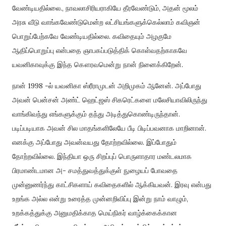
வேண்டியதில்லை., நாவலாசிரியராகியே தீரவேண்டும், அதன் மூலம்
அரசு வீடு வாங்கவேண்டுமென்ற லட்சியங்களுக்கெல்லாம் கவிஞன்
பொறுப்பேற்கவே வேண்டியதில்லை. கவிதையும் அழகுமே
ஆதிப்பொறுப்பு என்பதை ஞாபகப்படுத்திக் கொள்வதற்காகவே
யவனிகாவுக்கு இந்த கௌரவமென்று நான் நினைக்கிறேன்.
நான் 1998 -ல் யவனிகா ஸ்ரீராமுடன் அறிமுகம் ஆனேன். அப்போது
அவன் பென்சன் அண்ட் ஹெட்ஜஸ் சிகரெட்களை மலேசியாவிலிருந்து
வாங்கிவந்து எங்களுக்கும் தந்து அடித்துகொண்டிருந்தான்.
படிப்படியாக அவன் சில மாதங்களிலேயே பீடி பிடிப்பவனாக மாறினான்.
எனக்கு அப்போது அவன்வயது தோற்றவில்லை. இப்போதும்
தோற்றவில்லை. இந்தியா ஒரு சிறப்புப் பொருளாதார மண்டலமாக
பிரமாண்டமான அ- சமத்துவத்துக்குள் நுழையப் போவதை
முன்னுணர்ந்து காட்சிகளாய் கவிதைகளில் ஆக்கியவன். இரவு என்பது
உறங்க அல்ல என்று உரைத்த முன்னறிவிப்பு இன்று நாம் வாழும்,
உறக்கத்துக்கு அனுமதிக்காத மெய்நிகர் வாழ்க்கைக்கான