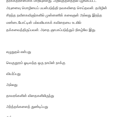
தீர்க்கதரிசனமாக மாறியுள்ளது. அறிவுத்தளத்தில் புழங்கப்பட்ட
அபுனைவு மொழியைப் பயன்படுத்தி நவகவிதை செய்தவன். தமிழின்
சிறந்த நவீனகவிஞர்களில் முன்னணிக் கலைஞன் அல்லது இறந்த
மண்டையோட்டின் பல்வலியாகக் கவிதையை உடலில்
தக்கவைத்திருப்பவன். அதை ஞாபகப்படுத்தும் நிகழ்வே இது.
எழுதுதல் என்பது
வெகுதூரம் ஓடிவந்த ஒரு நாயின் நாக்கு
வியர்ப்பது
அல்லது
தாவரங்களின் விதைகளிலிருந்து
அர்த்தங்களைத் துண்டிப்பது