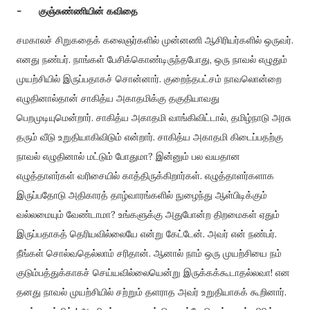
-
குஞ்சுண்ணியின் கவிதை
சமகாலச் சிறுகதைக் கலைஞர்களில் முன்னணி ஆசிரியர்களில் ஒருவர்.
எனது நண்பர். நாங்கள் பேசிக்கொண்டிருந்தபோது, ஒரு நாவல் எழுதும்
முயற்சியில் இருப்பதாகச் சொன்னார். குறைந்தபட்சம் நாவலொன்றை
எழுதினால்தான் சாகித்ய அகாதமிக்கு தகுதியாவது
பெறமுடியுமென்றார். சாகித்ய அகாதமி வாங்கிவிட்டால், தமிழ்நாடு அரசு
தரும் வீடு உறுதியாகிவிடும் என்றார். சாகித்ய அகாதமி கிடைப்பதற்கு
நாவல் எழுதினால் மட்டும் போதுமா? இன்னும் பல வயதான
எழுத்தாளர்கள் வரிசையில் காத்திருக்கிறார்கள். எழுத்தாளர்களாக
இருப்பதோடு அதிகாரத் தாழ்வாரங்களில் நுழைந்து ஆள்பிடிக்கும்
வல்லமையும் வேண்டாமா? உங்களுக்கு அதுபோன்ற திறமைகள் ஏதும்
இருப்பதாகத் தெரியவில்லையே என்று கேட்டேன். அவர் என் நண்பர்.
நீங்கள் சொல்வதெல்லாம் சரிதான். ஆனால் நாம் ஒரு முயற்சியை நம்
குடும்பத்துக்காகச் செய்யவில்லையென்று இருக்கக்கூடாதல்லவா! என
தனது நாவல் முயற்சியில் சற்றும் தளராத அவர் உறுதியாகக் கூறினார்.