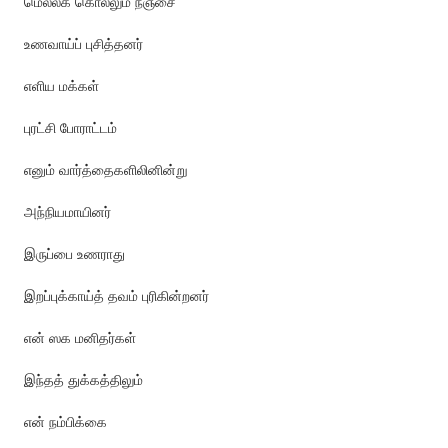
மெல்லக் கொல்லும் நஞ்சை
உணவாய்ப் புசித்தனர்
எளிய மக்கள்
புரட்சி போராட்டம்
எனும் வார்த்தைகளிலினின்று
அந்நியமாயினர்
இருப்பை உணராது
இறப்புக்காய்த் தவம் புரிகின்றனர்
என் ஸக மனிதர்கள்
இந்தத் துக்கத்திலும்
என் நம்பிக்கை