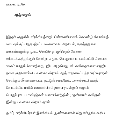
நாளை நமதே.
-
ஆத்மாநாம்
இந்தச் சூழலில் மார்க்சியத்தைப் பின்னணியாகக் கொண்டு, சோவியத்
உடைவுக்குப் பிறகு ஏற்பட்ட உலகளாவிய அரசியல், கருத்துநிலை
மாற்றங்களுக்கு முகம் கொடுத்து, முற்றிலும் வேறான
உள்ளடக்கத்துக்குள் சென்று, சமூக, பொருளாதார பண்பாட்டு அலகாக
உலகம் மாறும் கோலத்தை, புதிய அழகியலுடன், கவிதைகளை எழுதிய
நவீன குறிசொல்லி யவனிகா ஸ்ரீராம். ஆத்மாநாமைப் பற்றி பிரம்மராஜன்
சொல்லும் இலக்கணப்படி, தமிழில் சமயவேல், மலைச்சாமி எனத்
தொடங்கிய மரபில் committed poetry என்னும் சமூகப்
பொறுப்புடைய கவிஞர்கள் வகையினத்தின் முதன்மைக் கவிஞன்
இன்று யவனிகா ஸ்ரீராம் தான்.
தமிழ் மார்க்சியர்கள் இலக்கியம், நுண்கலைகள் மீது என்றுமே கூரிய