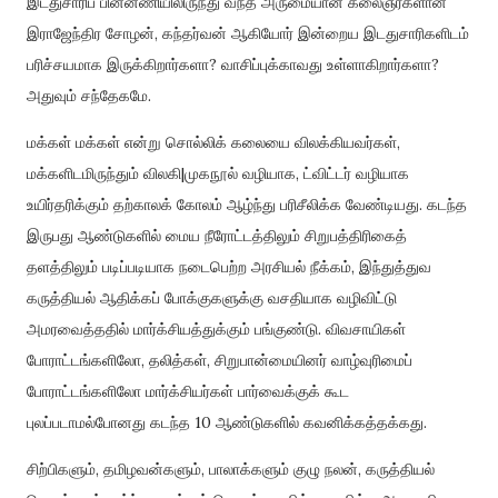
இடதுசாரிப் பின்னணியிலிருந்து வந்த அருமையான கலைஞர்களான
இராஜேந்திர சோழன், கந்தர்வன் ஆகியோர் இன்றைய இடதுசாரிகளிடம்
பரிச்சயமாக இருக்கிறார்களா? வாசிப்புக்காவது உள்ளாகிறார்களா?
அதுவும் சந்தேகமே.
மக்கள் மக்கள் என்று சொல்லிக் கலையை விலக்கியவர்கள்,
மக்களிடமிருந்தும் விலகி|முகநூல் வழியாக, ட்விட்டர் வழியாக
உயிர்தரிக்கும் தற்காலக் கோலம் ஆழ்ந்து பரிசீலிக்க வேண்டியது. கடந்த
இருபது ஆண்டுகளில் மைய நீரோட்டத்திலும் சிறுபத்திரிகைத்
தளத்திலும் படிப்படியாக நடைபெற்ற அரசியல் நீக்கம், இந்துத்துவ
கருத்தியல் ஆதிக்கப் போக்குகளுக்கு வசதியாக வழிவிட்டு
அமரவைத்ததில் மார்க்சியத்துக்கும் பங்குண்டு. விவசாயிகள்
போராட்டங்களிலோ, தலித்கள், சிறுபான்மையினர் வாழ்வுரிமைப்
போராட்டங்களிலோ மார்க்சியர்கள் பார்வைக்குக் கூட
புலப்படாமல்போனது கடந்த 10 ஆண்டுகளில் கவனிக்கத்தக்கது.
சிற்பிகளும், தமிழவன்களும், பாலாக்களும் குழு நலன், கருத்தியல்