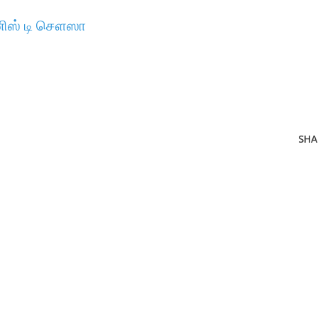
ூனிஸ் டி சௌஸா
SHA