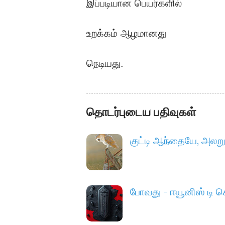
இப்படியான பெயர்களில்
உறக்கம் ஆழமானது
நெடியது.
தொடர்புடைய பதிவுகள்
குட்டி ஆந்தையே, அலறு 
போவது - ஈயூனிஸ் டி