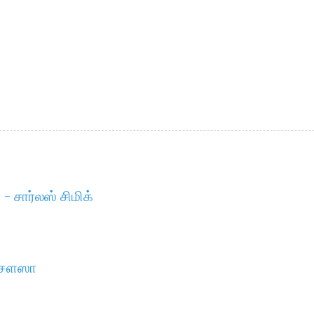
- சார்லஸ் சிமிக்
 சௌஸா