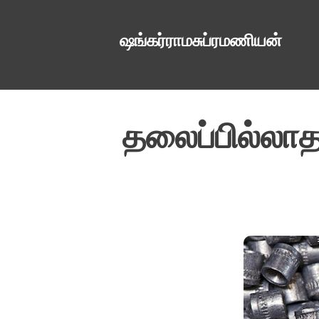
ஷங்கர்ராமசுப்ரமணியன்
தலைப்பில்லாத